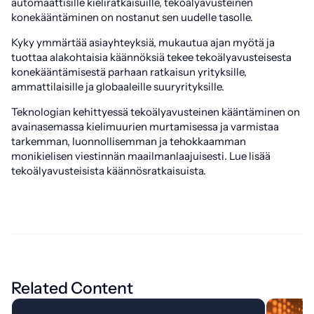
automaattisille kieliratkaisuille, tekoälyavusteinen
konekääntäminen on nostanut sen uudelle tasolle.
Kyky ymmärtää asiayhteyksiä, mukautua ajan myötä ja
tuottaa alakohtaisia käännöksiä tekee tekoälyavusteisesta
konekääntämisestä parhaan ratkaisun yrityksille,
ammattilaisille ja globaaleille suuryrityksille.
Teknologian kehittyessä tekoälyavusteinen kääntäminen on
avainasemassa kielimuurien murtamisessa ja varmistaa
tarkemman, luonnollisemman ja tehokkaamman
monikielisen viestinnän maailmanlaajuisesti. Lue lisää
tekoälyavusteisista käännösratkaisuista.
Related Content