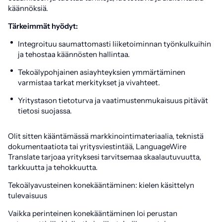
käännöksiä.
Tärkeimmät hyödyt:
Integroituu saumattomasti liiketoiminnan työnkulkuihin
ja tehostaa käännösten hallintaa.
Tekoälypohjainen asiayhteyksien ymmärtäminen
varmistaa tarkat merkitykset ja vivahteet.
Yritystason tietoturva ja vaatimustenmukaisuus pitävät
tietosi suojassa.
Olit sitten kääntämässä markkinointimateriaalia, teknistä
dokumentaatiota tai yritysviestintää, LanguageWire
Translate tarjoaa yrityksesi tarvitsemaa skaalautuvuutta,
tarkkuutta ja tehokkuutta.
Tekoälyavusteinen konekääntäminen: kielen käsittelyn
tulevaisuus
Vaikka perinteinen konekääntäminen loi perustan