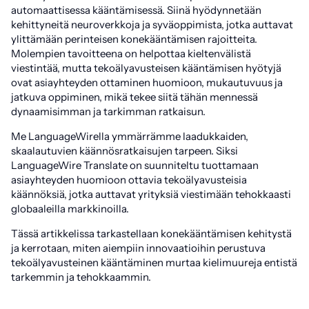
automaattisessa kääntämisessä. Siinä hyödynnetään
kehittyneitä neuroverkkoja ja syväoppimista, jotka auttavat
ylittämään perinteisen konekääntämisen rajoitteita.
Molempien tavoitteena on helpottaa kieltenvälistä
viestintää, mutta tekoälyavusteisen kääntämisen hyötyjä
ovat asiayhteyden ottaminen huomioon, mukautuvuus ja
jatkuva oppiminen, mikä tekee siitä tähän mennessä
dynaamisimman ja tarkimman ratkaisun.
Me LanguageWirella ymmärrämme laadukkaiden,
skaalautuvien käännösratkaisujen tarpeen. Siksi
LanguageWire Translate on suunniteltu tuottamaan
asiayhteyden huomioon ottavia tekoälyavusteisia
käännöksiä, jotka auttavat yrityksiä viestimään tehokkaasti
globaaleilla markkinoilla.
Tässä artikkelissa tarkastellaan konekääntämisen kehitystä
ja kerrotaan, miten aiempiin innovaatioihin perustuva
tekoälyavusteinen kääntäminen murtaa kielimuureja entistä
tarkemmin ja tehokkaammin.