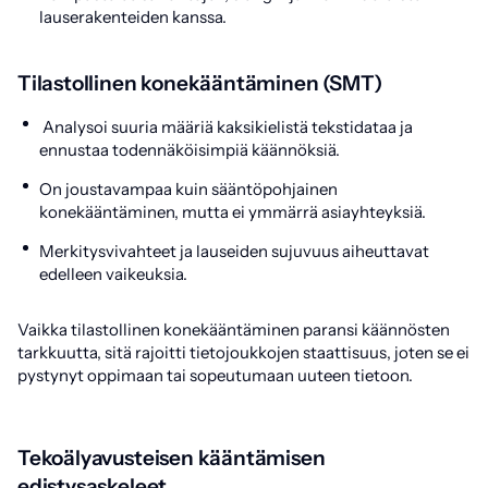
lauserakenteiden kanssa.
Tilastollinen konekääntäminen (SMT)
Analysoi suuria määriä kaksikielistä tekstidataa ja
ennustaa todennäköisimpiä käännöksiä.
On joustavampaa kuin sääntöpohjainen
konekääntäminen, mutta ei ymmärrä asiayhteyksiä.
Merkitysvivahteet ja lauseiden sujuvuus aiheuttavat
edelleen vaikeuksia.
Vaikka tilastollinen konekääntäminen paransi käännösten
tarkkuutta, sitä rajoitti tietojoukkojen staattisuus, joten se ei
pystynyt oppimaan tai sopeutumaan uuteen tietoon.
Tekoälyavusteisen kääntämisen
edistysaskeleet