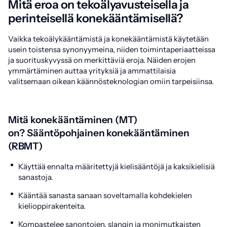
Mitä eroa on tekoälyavusteisella ja
perinteisellä konekääntämisellä?
Vaikka tekoälykääntämistä ja konekääntämistä käytetään
usein toistensa synonyymeina, niiden toimintaperiaatteissa
ja suorituskyvyssä on merkittäviä eroja. Näiden erojen
ymmärtäminen auttaa yrityksiä ja ammattilaisia
valitsemaan oikean käännösteknologian omiin tarpeisiinsa.
Mitä konekääntäminen (MT)
on?
Sääntöpohjainen konekääntäminen
(RBMT)
Käyttää ennalta määritettyjä kielisääntöjä ja kaksikielisiä
sanastoja.
Kääntää sanasta sanaan soveltamalla kohdekielen
kielioppirakenteita.
Kompastelee sanontojen, slangin ja monimutkaisten