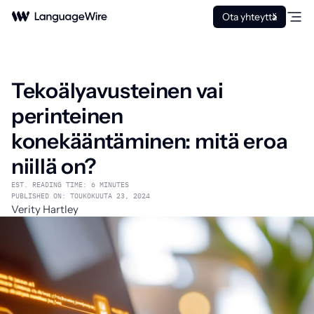
Ota yhteyttä
Tekoälyavusteinen vai
perinteinen
konekääntäminen: mitä eroa
niillä on?
EST. READING TIME: 6 MINUTES
PUBLISHED ON: TOUKOKUUTA 23, 2024
Verity Hartley