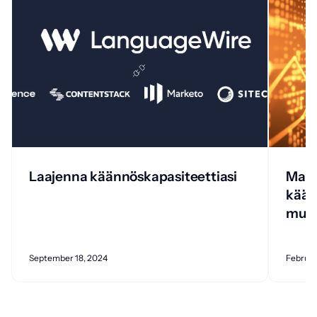
Laajenna käännöskapasiteettiasi
Maai
kään
muk
September 18, 2024
Februar