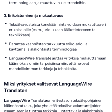
terminologiaan ja muuttuviin kielitrendeihin.
3. Erikoistuminen ja mukautuvuus
Tekoälyavusteista konekäännintä voidaan mukauttaa eri
erikoisaloille (esim. juridiikkaan, lääketieteeseen tai
tekniikkaan).
Parantaa käännösten tarkkuutta erikoisaloilla
käyttämällä alakohtaista terminologiaa.
LanguageWire Translate auttaa yrityksiä mukauttamaan
käännöksiä omiin tarpeisiinsa niin, että ne ovat
mahdollisimman tarkkoja ja tehokkaita.
Miksi yritykset valitsevat LanguageWire
Translaten
LanguageWire Translate
on yritystason tekoälypohjainen
käännösratkaisu, joka yhdistää tekoälyn asiantuntijoiden
osaamiseen ja tuottaa tarkkoja, luotettavia ja alakohtaisia