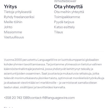
Whistleblower
Yritys
Ota yhteyttä
Tietoja yrityksestä
Ota meihin yhteyttä
Ryhdy freelanceriksi
Toimipaikkamme
Meille töihin
Pyydä tarjous
Johto
Katso esittely
Missiomme
Tilaus
Vastuullisuus
Vuonna 2000 perustettu LanguageWire on luottokumppanisi globaalien
kohderyhmien tavoittamisessa. Tarjontamme ytimessä on tietoturvallinen
käännöstenhallintajärjestelmä, jossa yhdistyvät kehittynyt tekoäly ja
asiantuntijoiden osaaminen. Saat joustavia ja mukautuvia ratkaisuja, jotka
tekevät monimutkaisesta yksinkertaista, optimoivat monikielisiä työnkulkuja
ja skaalaavat viestintääsi eri markkinoille – ja varmistavat samalla oikean
laadun alasi, sisältöjesi ja tavoitteidesi kannalta.
+358 20 743 1389
contact-fi@languagewire.com