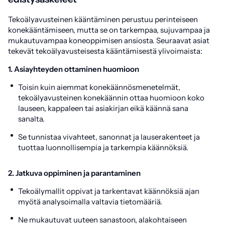
Tekoälyavusteinen kääntäminen perustuu perinteiseen
konekääntämiseen, mutta se on tarkempaa, sujuvampaa ja
mukautuvampaa koneoppimisen ansiosta. Seuraavat asiat
tekevät tekoälyavusteisesta kääntämisestä ylivoimaista:
1. Asiayhteyden ottaminen huomioon
Toisin kuin aiemmat konekäännösmenetelmät,
tekoälyavusteinen konekäännin ottaa huomioon koko
lauseen, kappaleen tai asiakirjan eikä käännä sana
sanalta.
Se tunnistaa vivahteet, sanonnat ja lauserakenteet ja
tuottaa luonnollisempia ja tarkempia käännöksiä.
2. Jatkuva oppiminen ja parantaminen
Tekoälymallit oppivat ja tarkentavat käännöksiä ajan
myötä analysoimalla valtavia tietomääriä.
Ne mukautuvat uuteen sanastoon, alakohtaiseen