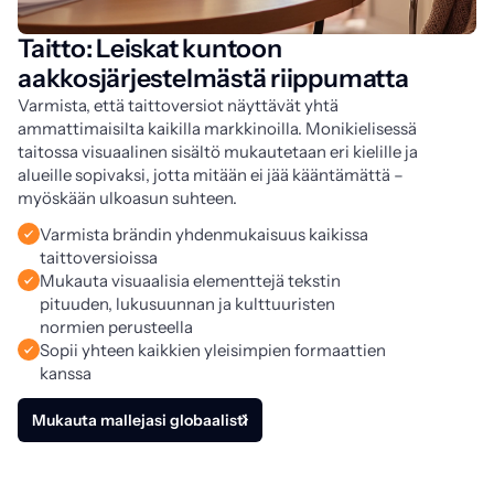
Taitto: Leiskat kuntoon
aakkosjärjestelmästä riippumatta
Varmista, että taittoversiot näyttävät yhtä 
ammattimaisilta kaikilla markkinoilla. Monikielisessä 
taitossa visuaalinen sisältö mukautetaan eri kielille ja 
alueille sopivaksi, jotta mitään ei jää kääntämättä – 
myöskään ulkoasun suhteen.
Varmista brändin yhdenmukaisuus kaikissa
taittoversioissa
Mukauta visuaalisia elementtejä tekstin
pituuden, lukusuunnan ja kulttuuristen
normien perusteella
Sopii yhteen kaikkien yleisimpien formaattien
kanssa
Mukauta mallejasi globaalisti