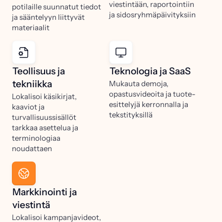
viestintään, raportointiin
potilaille suunnatut tiedot
ja sidosryhmäpäivityksiin
ja sääntelyyn liittyvät
materiaalit
Teollisuus ja
Teknologia ja SaaS
tekniikka
Mukauta demoja,
opastusvideoita ja tuote-
Lokalisoi käsikirjat,
esittelyjä kerronnalla ja
kaaviot ja
tekstityksillä
turvallisuussisällöt
tarkkaa asettelua ja
terminologiaa
noudattaen
Markkinointi ja
viestintä
Lokalisoi kampanjavideot,