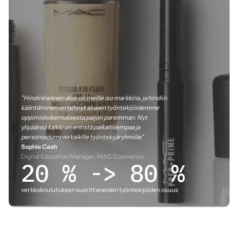
"Hindinkielinen alue on meille iso markkina, ja hindiin
kääntäminen on tehnyt alueen työntekijöidemme
oppimiskokemuksesta paljon paremman. Nyt
ylipäänsä kaikki on entistä paikallisempaa ja
personoidumpaa kaikille työntekijäryhmille."
Sophie Cash
Digital Education Manager, MAC Cosmetics
20 % -> 80 %
verkkokoulutuksen suorittaneiden työntekijöiden osuus