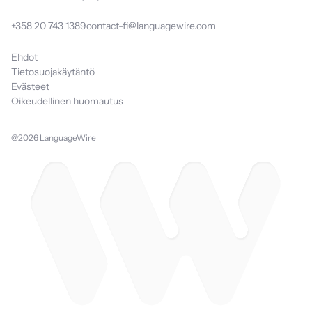
+358 20 743 1389
contact-fi@languagewire.com
Ehdot
Tietosuojakäytäntö
Evästeet
Oikeudellinen huomautus
@2026 LanguageWire