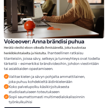
Voiceover: Anna brändisi puhua
Herätä viestisi eloon oikealla ihmisäänellä, joka kuulostaa 
 Ihanteellinen ratkaisu 
henkilökohtaiselta ja hiotulta.
tilanteisiin, joissa sävy, selkeys ja tunneyhteys ovat todella 
tärkeitä – esimerkiksi brändivideoihin, johdon viestintään 
tai asiakkaiden opastamiseen.
Valitse kielen ja sävyn pohjalta ammattilainen,
joka puhuu kohdekieltä äidinkielenään
Koko palvelupolku käsikirjoituksesta
studiolaatuiseen toteutukseen
Sopii saumattomasti multimedialokalisoinnin
työnkulkuihisi