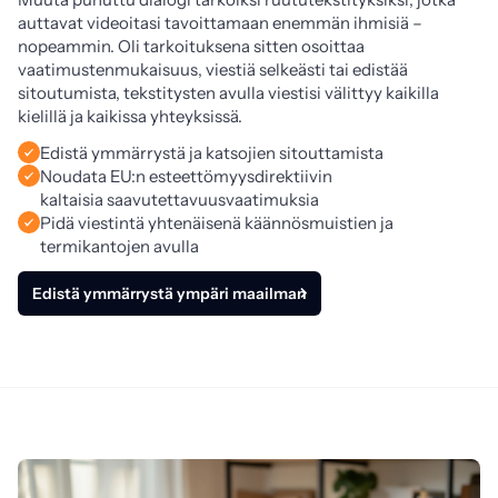
auttavat videoitasi tavoittamaan enemmän ihmisiä – 
nopeammin. Oli tarkoituksena sitten osoittaa 
vaatimustenmukaisuus, viestiä selkeästi tai edistää 
sitoutumista, tekstitysten avulla viestisi välittyy kaikilla 
kielillä ja kaikissa yhteyksissä.
Edistä ymmärrystä ja katsojien sitouttamista
Noudata EU:n esteettömyysdirektiivin
kaltaisia saavutettavuusvaatimuksia
Pidä viestintä yhtenäisenä käännösmuistien ja
termikantojen avulla
Edistä ymmärrystä ympäri maailman