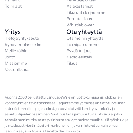
Palvelut
Kehittäjäportaali
Toimialat
Asiakastarinat
Tilaa uutiskirjeemme
Peruuta tilaus
Whistleblower
Yritys
Ota yhteyttä
Tietoja yrityksestä
Ota meihin yhteyttä
Ryhdy freelanceriksi
Toimipaikkamme
Meille töihin
Pyydä tarjous
Johto
Katso esittely
Missiomme
Tilaus
Vastuullisuus
Vuonna 2000 perustettu LanguageWire on luottokumppanisi globaalien
kohderyhmien tavoittamisessa. Tarjontamme ytimessä on tietoturvallinen
käännöstenhallintajärjestelmä, jossa yhdistyvät kehittynyt tekoäly ja
asiantuntijoiden osaaminen. Saat joustavia ja mukautuvia ratkaisuja, jotka
tekevät monimutkaisesta yksinkertaista, optimoivat monikielisiä työnkulkuja
ja skaalaavat viestintääsi eri markkinoille – ja varmistavat samalla oikean
laadun alasi, sisältöjesi ja tavoitteidesi kannalta.