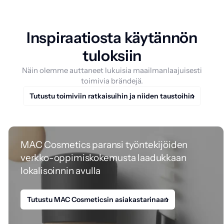
Inspiraatiosta käytännön
tuloksiin
Näin olemme auttaneet lukuisia maailmanlaajuisesti
toimivia brändejä.
Tutustu toimiviin ratkaisuihin ja niiden taustoihin
MAC Cosmetics paransi työntekijöiden
verkko-oppimiskokemusta laadukkaan
lokalisoinnin avulla
Tutustu MAC Cosmeticsin asiakastarinaan