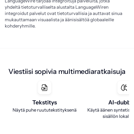
LanguageWire tarjoaa integroituja palveluita, jotka 
yhdeltä tietoturvalliselta alustalta 
LanguageWiren
integroidut palvelut ovat tietoturvallisia ja auttavat sinua
mukauttamaan visuaalista ja äänisisältöä globaaleille
kohderyhmille.
Viestiisi sopivia multimediaratkaisuja
Tekstitys
AI-dubba
Näytä puhe ruututekstityksenä
Käytä äänen syntetiso
sisällön lokalis