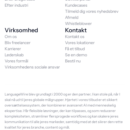
Efter industri
Kundecases
Tilmeld dig vores nyhedsbrev
Afmeld
Whistleblower
Virksomhed
Kontakt
Om os
Kontakt os
Bliv freelancer
Vores lokationer
Karrierer
Få et tilbud
Lederskab
Se en demo
Vores formål
Bestil nu
Virksomhedens sociale ansvar
LanguageWire blev grundlagt i 2000 og er den partner, I kan stole på, når I
skal nå ud til jeres globale målgrupper. Hjertet i vores tilbud er et sikkert
oversættelsessystem, der kombinerer avanceret AI med menneskelig
ekspertise. I får fleksible løsninger, der kan tilpasses, og som reducerer
kompleksiteten, strømliner flersprogede workflows og kan skalere jeres
kommunikation til alle jeres markeder, samtidig med at det sikrer den rette
kvalitet for jeres branche, content og mål.