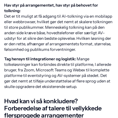
Hav styr på arrangementet, hav styr på behovet for
tolkning:
Det er tit muligt at få adgang til AI-tolkning via en mobilapp
eller webbrowser, hvilket gør det nemt at skalere tolkningen
til store publikummer. Menneskelig tolkning kan på den
anden side kræve båse, hovedtelefoner eller særligt AV-
udstyr for at sikre den bedste oplevelse. Hvilken løsning der
er den rette, afhænger af arrangementets format, størrelse,
følsomhed og publikums forventninger.
Tag hensyn til integrationer og logistik:
Mange
tolkeløsninger kan forbindes direkte til platforme, I allerede
bruger, fra Zoom, Microsoft Teams og Webex til komplette
platforme til eventstyring og AV-systemer på stedet. Det
gør det nemt at tilføje understøttelse af flere sprog uden at
skulle opgradere det eksisterende setup.
Hvad kan vi så konkludere?
Forberedelse af talere til vellykkede
flersprogede arrangementer