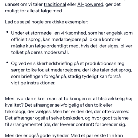
uanset om vi taler
traditional
eller
AI-powered
, gør det
muligt for alle at følge med.
Lad os se på nogle praktiske eksempler:
Under et stormøde i en virksomhed, som har engelsk som
officielt sprog, kan medarbejdere på lokale kontorer
måske kun følge ordentligt med, hvis det, der siges, bliver
tolket på deres modersmål.
Og ved en sikkerhedsbriefing på et produktionsanlæg
sørger tolke for, at medarbejdere, der ikke taler det sprog,
som briefingen foregår på, stadig tydeligt kan forstå
vigtige instruktioner.
Men hvordan sikrer man, at tolkningen er af tilstrækkelig høj
kvalitet? Det afhænger selvfølgelig af den tolk eller
teknologi, der vælges. Men her er den del, der ofte overses:
Det afhænger også af selve beskeden, og hvor godt talerne
til arrangementet (de, der leverer content) forbereder sig.
Men der er også gode nyheder. Med et par enkle trin kan