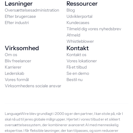
Løsninger
Ressourcer
Oversættelsesadministration
Blog
Efter brugercase
Udviklerportal
Efter industri
Kundecases
Tilmeld dig vores nyhedsbrev
Afmeld
Whistleblower
Virksomhed
Kontakt
Om os
Kontakt os
Bliv freelancer
Vores lokationer
Karrierer
Få et tilbud
Lederskab
Se en demo
Vores formål
Bestil nu
Virksomhedens sociale ansvar
LanguageWire blev grundlagt i 2000 og er den partner, I kan stole på, når I
skal nå ud til jeres globale målgrupper. Hjertet i vores tilbud er et sikkert
oversættelsessystem, der kombinerer avanceret AI med menneskelig
ekspertise. I får fleksible løsninger, der kan tilpasses, og som reducerer