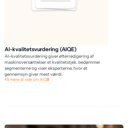
AI-kvalitetsvurdering (AIQE)
A
AI-kvalitetsvurdering giver efterredigering af
Li
maskinoversættelser et kvalitetstjek, bedømmer
ov
segmenterne og viser eksperterne, hvor et
ov
gennemsyn giver mest værdi.
fl
Få mere at vide om AIQE
tr
Se