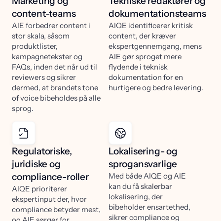
Marketing og
Tekniske redaktører og
content-teams
dokumentationsteams
AIE forbedrer content i
AIQE identificerer kritisk
stor skala, såsom
content, der kræver
produktlister,
ekspertgennemgang, mens
kampagnetekster og
AIE gør sproget mere
FAQs, inden det når ud til
flydende i teknisk
reviewers og sikrer
dokumentation for en
dermed, at brandets tone
hurtigere og bedre levering.
of voice bibeholdes på alle
sprog.
Regulatoriske,
Lokalisering- og
juridiske og
sprogansvarlige
compliance-roller
Med både AIQE og AIE
kan du få skalerbar
AIQE prioriterer
lokalisering, der
ekspertinput der, hvor
bibeholder ensartethed,
compliance betyder mest,
sikrer compliance og
og AIE sørger for