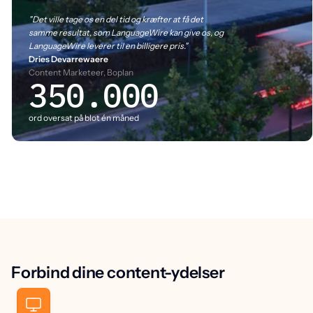
"Det ville tage os en del tid og kræfter at få det
samme resultat, som LanguageWire kan give os, og
LanguageWire leverer til en billigere pris."
Dries Devarrewaere
Content Marketeer, Boplan
350.000
ord oversat på blot én måned
Forbind dine content-ydelser