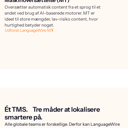
Maskinoversættelse (MT)
E
Oversætter automatisk content fra et sprog til et
Ko
andet ved brug af AI-baserede motorer. MT er
me
ideel til store mængder, lav-risiko content, hvor
pr
hurtighed betyder noget.
op
Udforsk LanguageWire MT
ne
ma
Få
Ét TMS. Tre måder at lokalisere
smartere på.
Alle globale teams er forskellige. Derfor kan LanguageWire