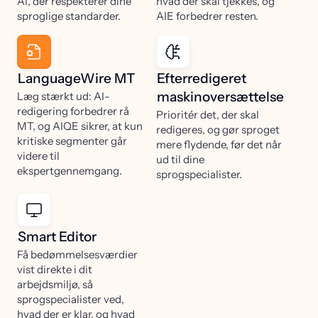
AI, der respekterer dine
hvad der skal tjekkes, og
sproglige standarder.
AIE forbedrer resten.
LanguageWire MT
Efterredigeret
maskinoversættelse
Læg stærkt ud: AI-
redigering forbedrer rå
Prioritér det, der skal
MT, og AIQE sikrer, at kun
redigeres, og gør sproget
kritiske segmenter går
mere flydende, før det når
videre til
ud til dine
ekspertgennemgang.
sprogspecialister.
Smart Editor
Få bedømmelsesværdier
vist direkte i dit
arbejdsmiljø, så
sprogspecialister ved,
hvad der er klar, og hvad