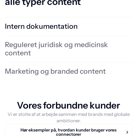
alle typer content
Intern dokumentation
Brug AIE til automatisk at forbedre læsbarheden og gøre sproget
Reguleret juridisk og medicinsk
mere flydende uden behov for dyb manuel gennemgang.
content
Marketing og branded content
Vores forbundne kunder
Vi er stolte af at arbejde sammen med brands med globale
ambitioner.
Hør eksempler på, hvordan kunder bruger vores
connectorer