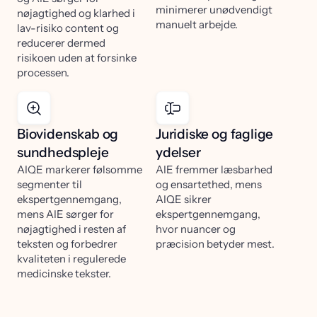
minimerer unødvendigt
nøjagtighed og klarhed i
manuelt arbejde.
lav-risiko content og
reducerer dermed
risikoen uden at forsinke
processen.
Biovidenskab og
Juridiske og faglige
sundhedspleje
ydelser
AIQE markerer følsomme
AIE fremmer læsbarhed
segmenter til
og ensartethed, mens
ekspertgennemgang,
AIQE sikrer
mens AIE sørger for
ekspertgennemgang,
nøjagtighed i resten af
hvor nuancer og
teksten og forbedrer
præcision betyder mest.
kvaliteten i regulerede
medicinske tekster.