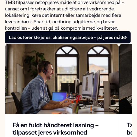
TMS tilpasses netop jeres måde at drive virksomhed på –
uanset om I foretrækker at udlicitere alt vedrørende
lokalisering, køre det internt eller samarbejde med flere
leverandører. Spar tid, nedbring udgifterne, og bevar
kontrollen – uden at gå på kompromis med kvaliteten.
Lad os forenkle jeres lokaliseringsarbejde – på jeres måde.
Få en fuldt håndteret løsning –
Tag
tilpasset jeres virksomhed
bev