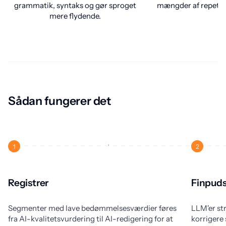
grammatik, syntaks og gør sproget
mængder af repetiti
mere flydende.
Sådan fungerer det
1
2
Registrer
Finpud
Segmenter med lave bedømmelsesværdier føres
LLM'er st
fra AI-kvalitetsvurdering til AI-redigering for at
korrigere