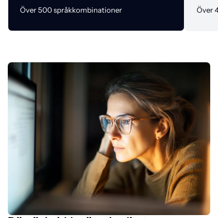
Över 500 språkkombinationer
Över 