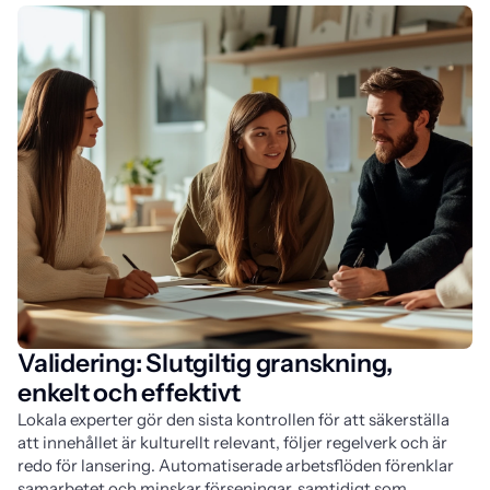
Validering: Slutgiltig granskning,
enkelt och effektivt
Lokala experter gör den sista kontrollen för att säkerställa
att innehållet är kulturellt relevant, följer regelverk och är
redo för lansering. Automatiserade arbetsflöden förenklar
samarbetet och minskar förseningar, samtidigt som