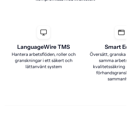
LanguageWire TMS
Smart Edi
Hantera arbetsflöden, roller och
Översätt, granska oc
granskningar i ett säkert och
samma arbetsy
lättanvänt system
kvalitetssäkring i r
förhandsgransknin
sammanha