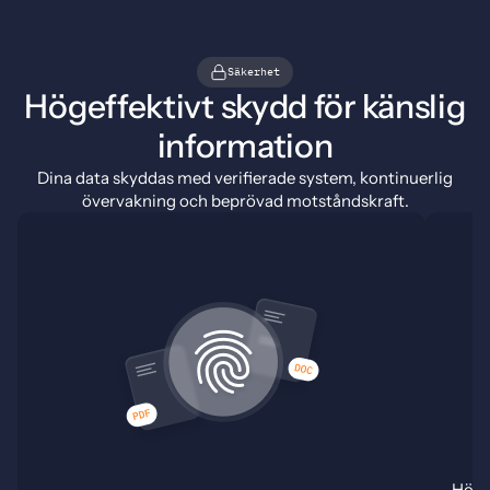
Säkerhet
Högeffektivt skydd för känslig
information
Dina data skyddas med verifierade system, kontinuerlig
övervakning och beprövad motståndskraft.
Hög t