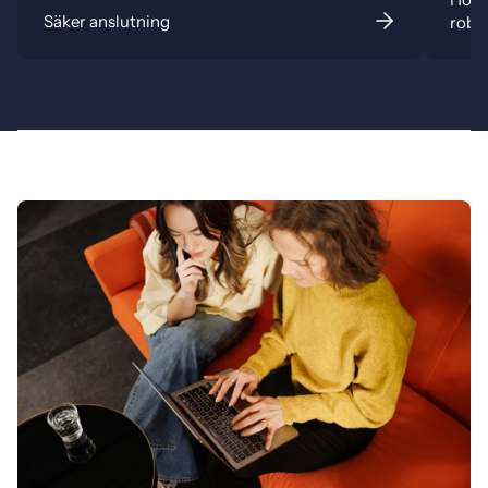
Säker anslutning
robu