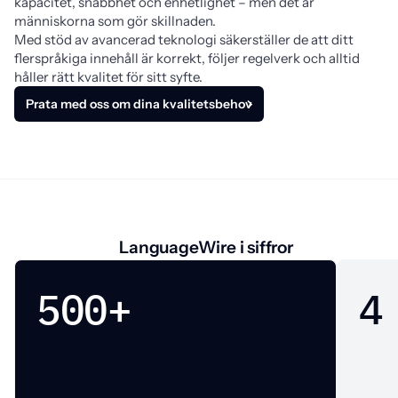
kapacitet, snabbhet och enhetlighet – men det är
människorna som gör skillnaden.
Med stöd av avancerad teknologi säkerställer de att ditt
flerspråkiga innehåll är korrekt, följer regelverk och alltid
håller rätt kvalitet för sitt syfte.
Prata med oss om dina kvalitetsbehov
LanguageWire i siffror
500+
4