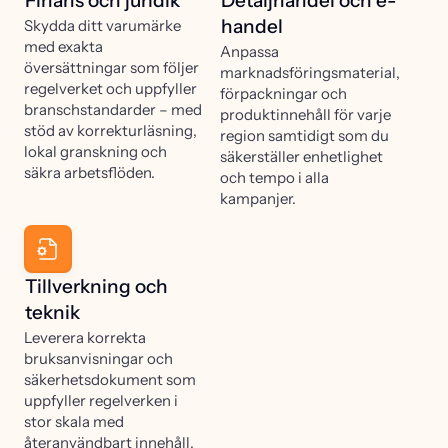
Finans och juridik
Detaljhandel och e-
handel
Skydda ditt varumärke
med exakta
Anpassa
översättningar som följer
marknadsföringsmaterial,
regelverket och uppfyller
förpackningar och
branschstandarder – med
produktinnehåll för varje
stöd av korrekturläsning,
region samtidigt som du
lokal granskning och
säkerställer enhetlighet
säkra arbetsflöden.
och tempo i alla
kampanjer.
Tillverkning och
teknik
Leverera korrekta
bruksanvisningar och
säkerhetsdokument som
uppfyller regelverken i
stor skala med
återanvändbart innehåll,