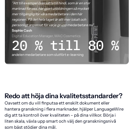
"Att till exempel översätta till hindi, som är en stor
marknad för oss, har gjort utbildningen så mycket
mer tillgänglig för våra medarbetare i den här
regionen. På det hela taget är allt mer lokalt och
personligt anpassat för varje grupp medarbetare nu"
Sophie Cash
Digital Education Manager, MAC Cosmetics
20 % till 80 %
andelen medarbetare som slutfört e-learning
Redo att höja dina kvalitetsstandarder?
Oavsett om du vill finputsa ett enskilt dokument eller
hantera granskning i flera marknader, hjälper LanguageWire
dig att ta kontroll över kvaliteten – på dina villkor. Börja i
liten skala, växla upp smart och välj den granskningsnivå
som bäst stödjer dina mål.