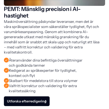
PEMT: Mänsklig precision i AI-
hastighet
Maskinöversättning påskyndar leveranser, men det är
våra språkspecialister som säkerställer tydlighet, flyt och
varumärkesanpassning. Genom att kombinera AI-
genererade utkast med mänsklig granskning får du
innehåll som är snabbt att skala upp och naturligt att läsa
– med valfritt korrektur och validering för extra
kvalitetskontroll.
Återanvänder dina befintliga översättningar
och godkända termer
Redigerat av språkexperter för tydlighet,
kontext och flyt
Skalbart för medelstora till stora volymer
Valfritt korrektur och validering för extra
kvalitetssäkring
Utforska efterredigering