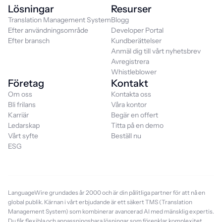
Lösningar
Resurser
Translation Management System
Blogg
Efter användningsområde
Developer Portal
Efter bransch
Kundberättelser
Anmäl dig till vårt nyhetsbrev
Avregistrera
Whistleblower
Företag
Kontakt
Om oss
Kontakta oss
Bli frilans
Våra kontor
Karriär
Begär en offert
Ledarskap
Titta på en demo
Vårt syfte
Beställ nu
ESG
LanguageWire grundades år 2000 och är din pålitliga partner för att nå en
global publik. Kärnan i vårt erbjudande är ett säkert TMS (Translation
Management System) som kombinerar avancerad AI med mänsklig expertis.
Du får flexibla och anpassningsbara lösningar som förenklar komplexitet,