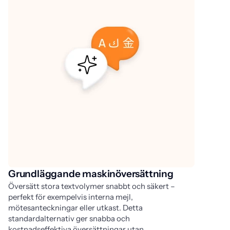
Grundläggande maskinöversättning
F
Översätt stora textvolymer snabbt och säkert –
I 
perfekt för exempelvis interna mejl,
oc
mötesanteckningar eller utkast. Detta
tr
standardalternativ ger snabba och
pr
kostnadseffektiva översättningar utan
pr