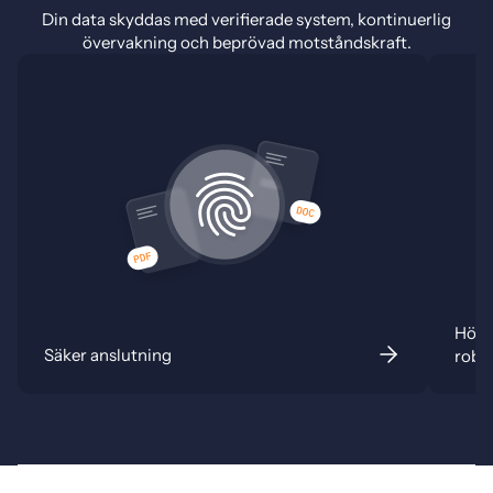
Din data skyddas med verifierade system, kontinuerlig
övervakning och beprövad motståndskraft.
Hög t
Säker anslutning
robu