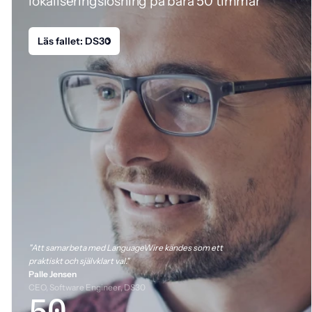
lokaliseringslösning på bara 50 timmar
Läs fallet: DS30
"Att samarbeta med LanguageWire kändes som ett
praktiskt och självklart val."
Palle Jensen
CEO, Software Engineer, DS30
50