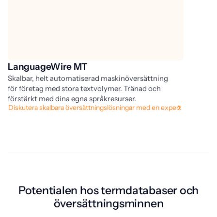
LanguageWire MT
L
Skalbar, helt automatiserad maskinöversättning
Sj
för företag med stora textvolymer. Tränad och
ko
förstärkt med dina egna språkresurser.
te
Diskutera skalbara översättningslösningar med en expert
at
Öv
Potentialen hos termdatabaser och
översättningsminnen