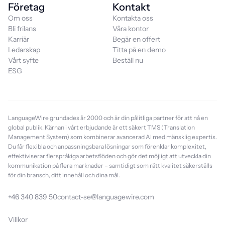
Företag
Kontakt
Om oss
Kontakta oss
Bli frilans
Våra kontor
Karriär
Begär en offert
Ledarskap
Titta på en demo
Vårt syfte
Beställ nu
ESG
LanguageWire grundades år 2000 och är din pålitliga partner för att nå en
global publik. Kärnan i vårt erbjudande är ett säkert TMS (Translation
Management System) som kombinerar avancerad AI med mänsklig expertis.
Du får flexibla och anpassningsbara lösningar som förenklar komplexitet,
effektiviserar flerspråkiga arbetsflöden och gör det möjligt att utveckla din
kommunikation på flera marknader – samtidigt som rätt kvalitet säkerställs
för din bransch, ditt innehåll och dina mål.
+46 340 839 50
contact-se@languagewire.com
Villkor