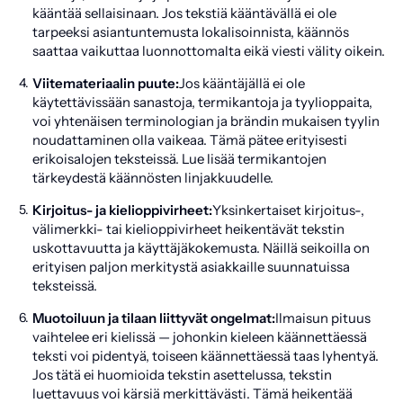
kääntää sellaisinaan. Jos tekstiä kääntävällä ei ole
tarpeeksi asiantuntemusta lokalisoinnista, käännös
saattaa vaikuttaa luonnottomalta eikä viesti välity oikein.
Viitemateriaalin puute:
Jos kääntäjällä ei ole
käytettävissään sanastoja, termikantoja ja tyylioppaita,
voi yhtenäisen terminologian ja brändin mukaisen tyylin
noudattaminen olla vaikeaa. Tämä pätee erityisesti
erikoisalojen teksteissä. Lue lisää termikantojen
tärkeydestä käännösten linjakkuudelle.
Kirjoitus- ja kielioppivirheet:
Yksinkertaiset kirjoitus-,
välimerkki- tai kielioppivirheet heikentävät tekstin
uskottavuutta ja käyttäjäkokemusta. Näillä seikoilla on
erityisen paljon merkitystä asiakkaille suunnatuissa
teksteissä.
Muotoiluun ja tilaan liittyvät ongelmat:
Ilmaisun pituus
vaihtelee eri kielissä — johonkin kieleen käännettäessä
teksti voi pidentyä, toiseen käännettäessä taas lyhentyä.
Jos tätä ei huomioida tekstin asettelussa, tekstin
luettavuus voi kärsiä merkittävästi. Tämä heikentää