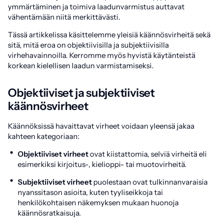
ymmärtäminen ja toimiva laadunvarmistus auttavat
vähentämään niitä merkittävästi.
Tässä artikkelissa käsittelemme yleisiä käännösvirheitä sekä
sitä, mitä eroa on objektiivisilla ja subjektiivisilla
virhehavainnoilla. Kerromme myös hyvistä käytänteistä
korkean kielellisen laadun varmistamiseksi.
Objektiiviset ja subjektiiviset
käännösvirheet
Käännöksissä havaittavat virheet voidaan yleensä jakaa
kahteen kategoriaan:
Objektiiviset virheet
ovat kiistattomia, selviä virheitä eli
esimerkiksi kirjoitus-, kielioppi- tai muotovirheitä.
Subjektiiviset virheet
puolestaan ovat tulkinnanvaraisia
nyanssitason asioita, kuten tyyliseikkoja tai
henkilökohtaisen näkemyksen mukaan huonoja
käännösratkaisuja.