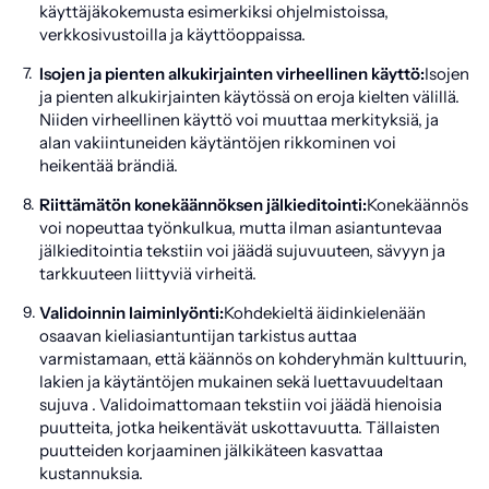
käyttäjäkokemusta esimerkiksi ohjelmistoissa,
verkkosivustoilla ja käyttöoppaissa.
Isojen ja pienten alkukirjainten virheellinen käyttö:
Isojen
ja pienten alkukirjainten käytössä on eroja kielten välillä.
Niiden virheellinen käyttö voi muuttaa merkityksiä, ja
alan vakiintuneiden käytäntöjen rikkominen voi
heikentää brändiä.
Riittämätön konekäännöksen jälkieditointi:
Konekäännös
voi nopeuttaa työnkulkua, mutta ilman asiantuntevaa
jälkieditointia tekstiin voi jäädä sujuvuuteen, sävyyn ja
tarkkuuteen liittyviä virheitä.
Validoinnin laiminlyönti:
Kohdekieltä äidinkielenään
osaavan kieliasiantuntijan tarkistus auttaa
varmistamaan, että käännös on kohderyhmän kulttuurin,
lakien ja käytäntöjen mukainen sekä luettavuudeltaan
sujuva . Validoimattomaan tekstiin voi jäädä hienoisia
puutteita, jotka heikentävät uskottavuutta. Tällaisten
puutteiden korjaaminen jälkikäteen kasvattaa
kustannuksia.