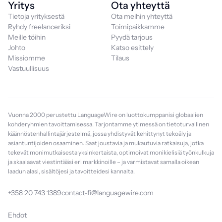
Yritys
Ota yhteyttä
Tietoja yrityksestä
Ota meihin yhteyttä
Ryhdy freelanceriksi
Toimipaikkamme
Meille töihin
Pyydä tarjous
Johto
Katso esittely
Missiomme
Tilaus
Vastuullisuus
Vuonna 2000 perustettu LanguageWire on luottokumppanisi globaalien
kohderyhmien tavoittamisessa. Tarjontamme ytimessä on tietoturvallinen
käännöstenhallintajärjestelmä, jossa yhdistyvät kehittynyt tekoäly ja
asiantuntijoiden osaaminen. Saat joustavia ja mukautuvia ratkaisuja, jotka
tekevät monimutkaisesta yksinkertaista, optimoivat monikielisiä työnkulkuja
ja skaalaavat viestintääsi eri markkinoille – ja varmistavat samalla oikean
laadun alasi, sisältöjesi ja tavoitteidesi kannalta.
+358 20 743 1389
contact-fi@languagewire.com
Ehdot