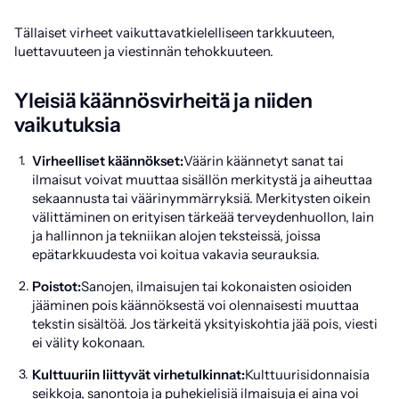
Tällaiset virheet vaikuttavatkielelliseen tarkkuuteen,
luettavuuteen ja viestinnän tehokkuuteen.
Yleisiä käännösvirheitä ja niiden
vaikutuksia
Virheelliset käännökset:
Väärin käännetyt sanat tai
ilmaisut voivat muuttaa sisällön merkitystä ja aiheuttaa
sekaannusta tai väärinymmärryksiä. Merkitysten oikein
välittäminen on erityisen tärkeää terveydenhuollon, lain
ja hallinnon ja tekniikan alojen teksteissä, joissa
epätarkkuudesta voi koitua vakavia seurauksia.
Poistot:
Sanojen, ilmaisujen tai kokonaisten osioiden
jääminen pois käännöksestä voi olennaisesti muuttaa
tekstin sisältöä. Jos tärkeitä yksityiskohtia jää pois, viesti
ei välity kokonaan.
Kulttuuriin liittyvät virhetulkinnat:
Kulttuurisidonnaisia
seikkoja, sanontoja ja puhekielisiä ilmaisuja ei aina voi