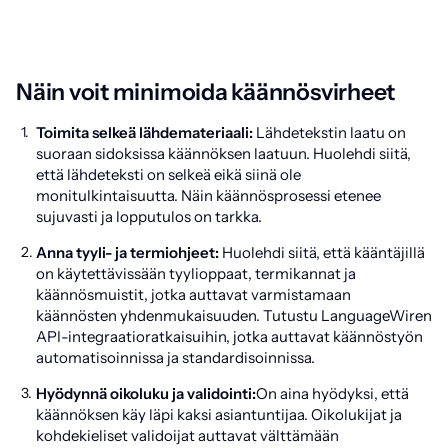
Näin voit minimoida käännösvirheet
Toimita selkeä lähdemateriaali:
Lähdetekstin laatu on
suoraan sidoksissa käännöksen laatuun. Huolehdi siitä,
että lähdeteksti on selkeä eikä siinä ole
monitulkintaisuutta. Näin käännösprosessi etenee
sujuvasti ja lopputulos on tarkka.
Anna tyyli- ja termiohjeet:
Huolehdi siitä, että kääntäjillä
on käytettävissään tyylioppaat, termikannat ja
käännösmuistit, jotka auttavat varmistamaan
käännösten yhdenmukaisuuden. Tutustu LanguageWiren
API-integraatioratkaisuihin, jotka auttavat käännöstyön
automatisoinnissa ja standardisoinnissa.
Hyödynnä oikoluku ja validointi:
On aina hyödyksi, että
käännöksen käy läpi kaksi asiantuntijaa. Oikolukijat ja
kohdekieliset validoijat auttavat välttämään