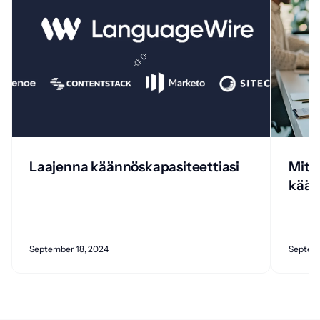
Laajenna käännöskapasiteettiasi
Mitä
kään
September 18, 2024
Septemb