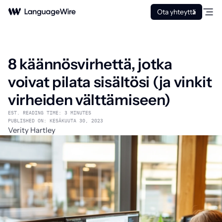
Ota yhteyttä
8 käännösvirhettä, jotka
voivat pilata sisältösi (ja vinkit
virheiden välttämiseen)
EST. READING TIME: 3 MINUTES
PUBLISHED ON: KESÄKUUTA 30, 2023
Verity Hartley