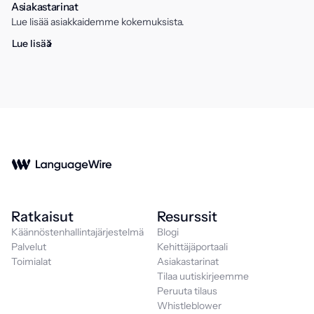
Asiakastarinat
Lue lisää asiakkaidemme kokemuksista.
Lue lisää
Ratkaisut
Resurssit
Käännöstenhallintajärjestelmä
Blogi
Palvelut
Kehittäjäportaali
Toimialat
Asiakastarinat
Tilaa uutiskirjeemme
Peruuta tilaus
Whistleblower