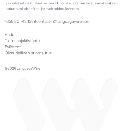
ja skaalaavat viestintääsi eri markkinoille – ja varmistavat samalla oikean
laadun alasi, sisältöjesi ja tavoitteidesi kannalta.
+358 20 743 1389
contact-fi@languagewire.com
Ehdot
Tietosuojakäytäntö
Evästeet
Oikeudellinen huomautus
@2026 LanguageWire