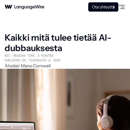
Ota yhteyttä
Kaikki mitä tulee tietää AI-
dubbauksesta
EST. READING TIME: 3 MINUTES
PUBLISHED ON: TOUKOKUUTA 4, 2025
Alisdair Mans Cornwell