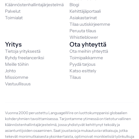
Käännöstenhallintajärjestelmä
Blogi
Palvelut
Kehittäjäportaali
Toimialat
Asiakastarinat
Tilaa uutiskirjeemme
Peruuta tilaus
Whistleblower
Yritys
Ota yhteyttä
Tietoja yrityksestä
Ota meihin yhteyttä
Ryhdy freelanceriksi
Toimipaikkamme
Meille töihin
Pyydä tarjous
Johto
Katso esittely
Missiomme
Tilaus
Vastuullisuus
Vuonna 2000 perustettu LanguageWire on luottokumppanisi globaalien
kohderyhmien tavoittamisessa. Tarjontamme ytimessä on tietoturvallinen
käännöstenhallintajärjestelmä, jossa yhdistyvät kehittynyt tekoäly ja
asiantuntijoiden osaaminen. Saat joustavia ja mukautuvia ratkaisuja, jotka
tekevät monimutkaisesta yksinkertaista, optimoivat monikielisiä työnkulkuja