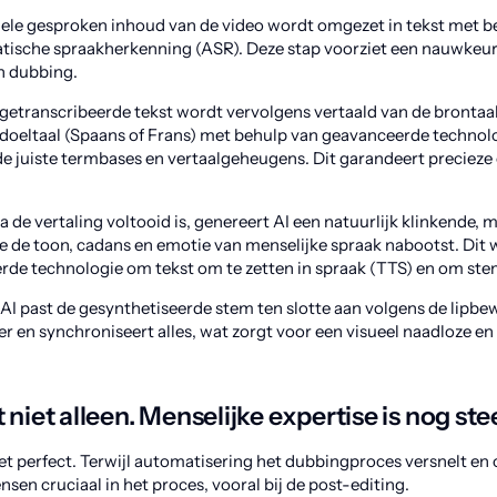
nele gesproken inhoud van de video wordt omgezet in tekst met b
sche spraakherkenning (ASR). Deze stap voorziet een nauwkeurig
en dubbing.
getranscribeerde tekst wordt vervolgens vertaald van de brontaal 
 doeltaal (Spaans of Frans) met behulp van geavanceerde technol
e juiste termbases en vertaalgeheugens. Dit garandeert precieze
a de vertaling voltooid is, genereert AI een natuurlijk klinkende,
die de toon, cadans en emotie van menselijke spraak nabootst. Dit 
rde technologie om tekst om te zetten in spraak (TTS) en om st
AI past de gesynthetiseerde stem ten slotte aan volgens de lipb
r en synchroniseert alles, wat zorgt voor een visueel naadloze en
 niet alleen. Menselijke expertise is nog ste
iet perfect. Terwijl automatisering het dubbingproces versnelt en o
sen cruciaal in het proces, vooral bij de post-editing.