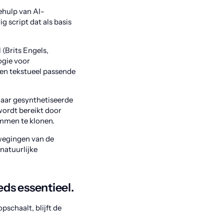
ehulp van AI-
 script dat als basis
(Brits Engels,
ogie voor
 en tekstueel passende
 maar gesynthetiseerde
wordt bereikt door
emmen te klonen.
ewegingen van de
 natuurlijke
eds essentieel.
pschaalt, blijft de