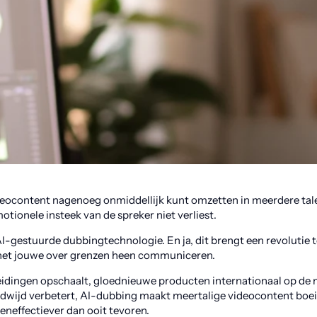
 videocontent nagenoeg onmiddellijk kunt omzetten in meerdere tal
otionele insteek van de spreker niet verliest.
 AI-gestuurde dubbingtechnologie. En ja, dit brengt een revolutie
 het jouwe over grenzen heen communiceren.
pleidingen opschaalt, gloednieuwe producten internationaal op de 
dwijd verbetert, AI-dubbing maakt meertalige videocontent boeie
eneffectiever dan ooit tevoren.