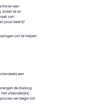
antie en een
, zodat ze zo
praak van
n jouw bedrijf
assingen om te helpen
rotendeels een
 brengen de dialoog
het uiteindelijke
 proces van begin tot