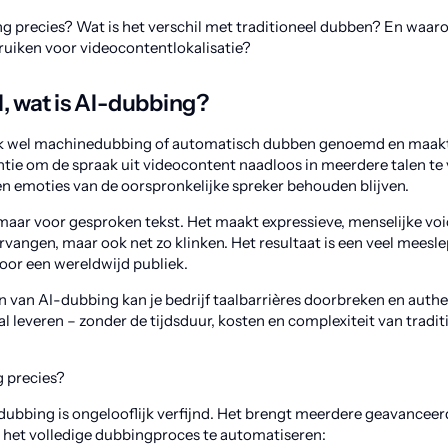
ng precies? Wat is het verschil met traditioneel dubben? En waa
uiken voor videocontentlokalisatie?
l, wat is AI-dubbing?
k wel machinedubbing of automatisch dubben genoemd en maakt
tie om de spraak uit videocontent naadloos in meerdere talen te v
l en emoties van de oorspronkelijke spreker behouden blijven.
 maar voor gesproken tekst. Het maakt expressieve, menselijke voi
ervangen, maar ook net zo klinken. Het resultaat is een veel mees
oor een wereldwijd publiek.
 van AI-dubbing kan je bedrijf taalbarrières doorbreken en authe
 leveren – zonder de tijdsduur, kosten en complexiteit van tradit
 precies?
ubbing is ongelooflijk verfijnd. Het brengt meerdere geavancee
 het volledige dubbingproces te automatiseren: