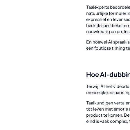
Taalexperts beoordele
natuurlijke formuleri
expressief en levense
bedrijfsspecifieke te
nauwkeurig en professi
En hoewel AI spraak 
een foutloze timing te
Hoe AI-dubbing
Terwijl AI het videod
menselijke inspanning.
Taalkundigen vertalen
tot leven met emotie 
product te komen. De k
eind is vaak complex, 