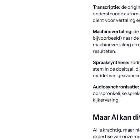
Transcriptie:
de origi
ondersteunde automati
dient voor vertaling 
Machinevertaling:
de 
bijvoorbeeld) naar de
machinevertaling en d
resultaten.
Spraaksynthese:
zodr
stem in de doeltaal, 
middel van geavancee
Audiosynchronisatie:
oorspronkelijke spreke
kijkervaring.
Maar AI kan dit
AI is krachtig, maar n
expertise van onze men