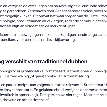
n en verfijnen de vertalingen om nauwkeurigheid, culturele relev
ng te garanderen. Ze schaven door AI gegenereerde voice-overs bij
cht mogelijk klinken. Dit omvat het waarborgen van de juiste uits
rminologie, productnamen en vakjargon, zodat de communicatie va
oneel blijft en voldoet aan de merkrichtlijnen.
afstemt op lipbewegingen, maken taalkundigen handmatige aanp
 bereiken, voor een echt naadloze kijkervaring.
 verschilt van traditioneel dubben
ubbingproces grotendeels automatiseert, is traditioneel dubben g
 Er is zeer weinig (of geen) sprake van automatisering.
 en passen scripts aan volgens culturele relevantie. Stemacteurs
en lipsynchronisatie. En geluidstechnici verfijnen opnames om tot 
waliteit is opmerkelijk. Dat spreken we niet tegen. Maar het hele
tijdrovend en arbeidsintensief.