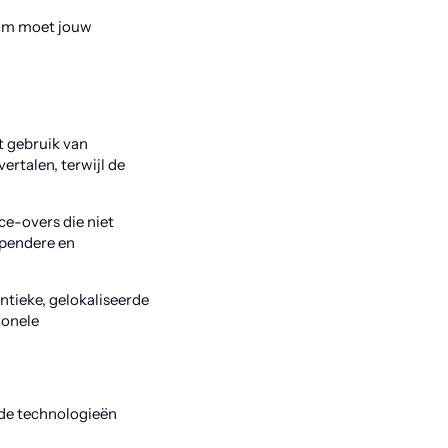
rom moet jouw
 gebruik van
ertalen, terwijl de
ce-overs die niet
lependere en
ntieke, gelokaliseerde
ionele
rde technologieën