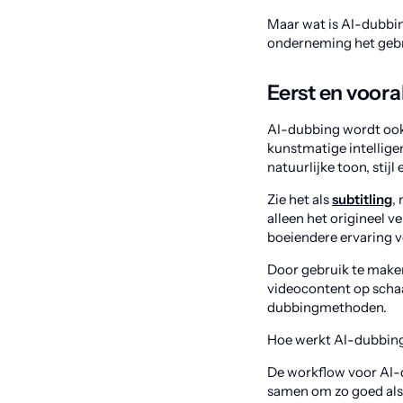
Maar wat is AI-dubbi
onderneming het gebr
Eerst en voora
AI-dubbing wordt oo
kunstmatige intelligen
natuurlijke toon, stij
Zie het als
subtitling
,
alleen het origineel v
boeiendere ervaring v
Door gebruik te maken
videocontent op schaal
dubbingmethoden.
Hoe werkt AI-dubbing
De workflow voor AI-d
samen om zo goed als