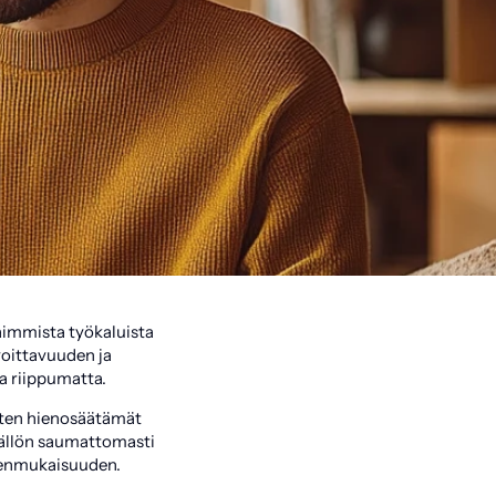
aimmista työkaluista
voittavuuden ja
ta riippumatta.
sten hienosäätämät
sällön saumattomasti
yhdenmukaisuuden.