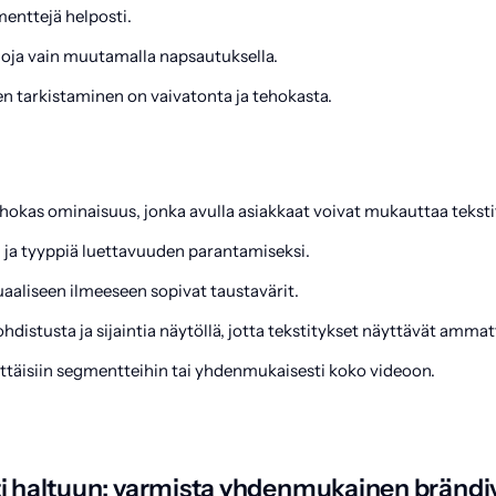
menttejä helposti.
oja vain muutamalla napsautuksella.
 tarkistaminen on vaivatonta ja tehokasta.
hokas ominaisuus, jonka avulla asiakkaat voivat mukauttaa tekstit
 ja tyyppiä luettavuuden parantamiseksi.
uaaliseen ilmeeseen sopivat taustavärit.
distusta ja sijaintia näytöllä, jotta tekstitykset näyttävät ammatt
ttäisiin segmentteihin tai yhdenmukaisesti koko videoon.
ti haltuun: varmista yhdenmukainen brändiv