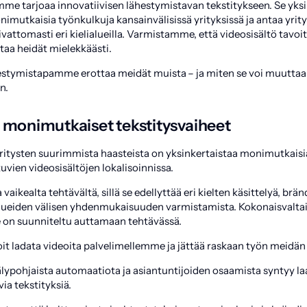
me tarjoaa innovatiivisen lähestymistavan tekstitykseen. Se yksi
nimutkaisia työnkulkuja kansainvälisissä yrityksissä ja antaa yrit
ivattomasti eri kielialueilla. Varmistamme, että videosisältö tavo
taa heidät mielekkäästi.
stymistapamme erottaa meidät muista – ja miten se voi muuttaa
n.
a monimutkaiset tekstitysvaiheet
yritysten suurimmista haasteista on yksinkertaistaa monimutkaisia
vien videosisältöjen lokalisoinnissa.
 vaikealta tehtävältä, sillä se edellyttää eri kielten käsittelyä, brä
lueiden välisen yhdenmukaisuuden varmistamista. Kokonaisvalta
 on suunniteltu auttamaan tehtävässä.
t ladata videoita palvelimellemme ja jättää raskaan työn meidä
lypohjaista automaatiota ja asiantuntijoiden osaamista syntyy laa
ia tekstityksiä.