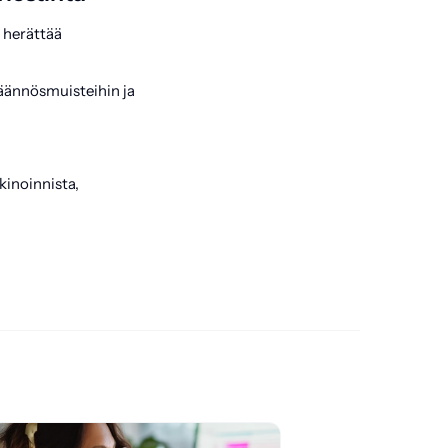
a herättää
käännösmuisteihin ja
kinoinnista,