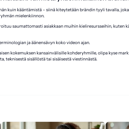
n kuin kääntämistä – siinä kiteytetään brändin tyyli tavalla, jok
ryhmän mielenkiinnon.
roituu saumattomasti asiakkaan muihin kieliresursseihin, kuten 
erminologian ja äänensävyn koko videon ajan.
sen kokemuksen kansainvälisille kohderyhmille, olipa kyse mark
, teknisestä sisällöstä tai sisäisestä viestinnästä.