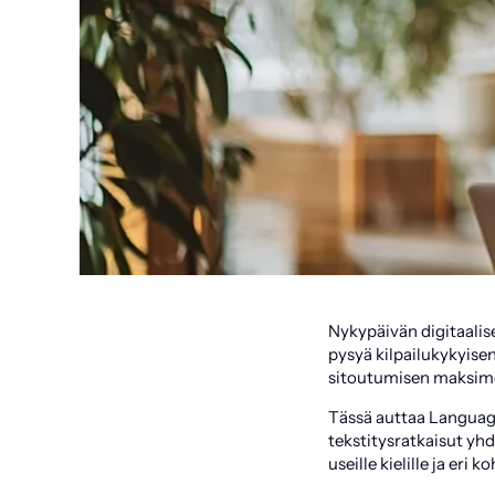
Nykypäivän digitaalis
pysyä kilpailukykyise
sitoutumisen maksimoim
Tässä auttaa Languag
tekstitysratkaisut yh
useille kielille ja er