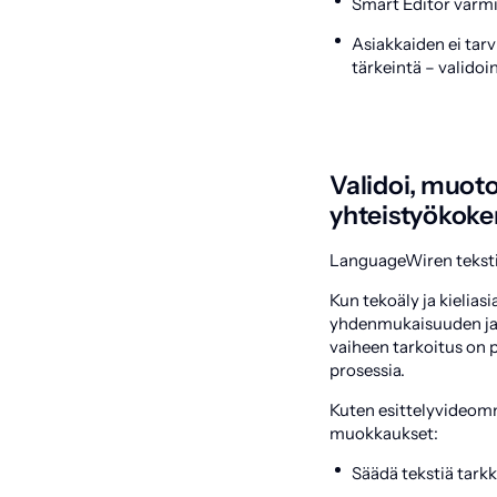
Smart Editor varmis
Asiakkaiden ei tar
tärkeintä – validoi
Validoi, muoto
yhteistyökok
LanguageWiren tekstity
Kun tekoäly ja kielias
yhdenmukaisuuden ja 
vaiheen tarkoitus on p
prosessia.
Kuten esittelyvideomme
muokkaukset:
Säädä tekstiä tark