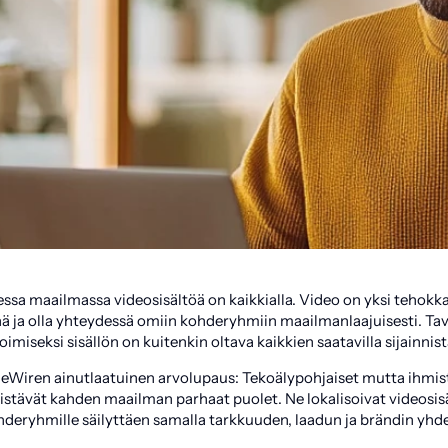
essa maailmassa videosisältöä on kaikkialla. Video on yksi tehokk
nä ja olla yhteydessä omiin kohderyhmiin maailmanlaajuisesti. Ta
iseksi sisällön on kuitenkin oltava kaikkien saatavilla sijainnis
eWiren ainutlaatuinen arvolupaus: Tekoälypohjaiset mutta ihmi
distävät kahden maailman parhaat puolet. Ne lokalisoivat videosi
i kohderyhmille säilyttäen samalla tarkkuuden, laadun ja brändin 