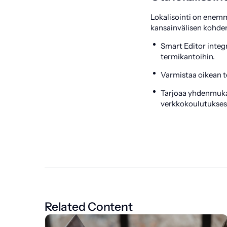
Lokalisointi on enemmä
kansainvälisen kohde
Smart Editor integ
termikantoihin.
Varmistaa oikean t
Tarjoaa yhdenmukai
verkkokoulutuksesta
Related Content