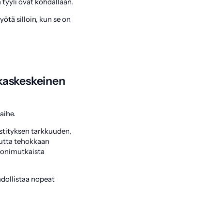
 tyyli ovat kohdallaan.
ötä silloin, kun se on
akaskeskeinen
aihe.
ekstityksen tarkkuuden,
utta tehokkaan
 monimutkaista
hdollistaa nopeat