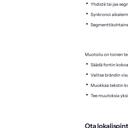
Yhdistä tai jaa seg
Synkronoi aikaleim
Segmenttikohtainen
Muotoilu on toinen te
Säädä fontin kokoa
Valitse brändin vis
Muokkaa tekstin koh
Tee muutoksia yksi
Ota lokalisoin