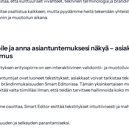
taa, että kulttuuriset vivahteet, tekninen terminologia ja brändin
vitse osallistua kaikkeen, mutta pyydämme heitä tekemään yhteisty
nnin ja muotoilun aikana.
ile ja anna asiantuntemuksesi näkyä – asi
emus
ksen erityispiirre on sen interaktiivinen validointi- ja muotoiluv
iantuntijat ovat luoneet tekstitykset, asiakkaat voivat tarkistaa t
brändinmukaisuuden Smart Editorissa. Tämän yksinkertaisen m
itää valta tiimilläsi ilman, että teidän tarvitsee hallinnoida koko
 osoittaa, Smart Editor esittää tekstitykset intuitiivisesti ja ma
kuuden ja selkeyden parantamiseksi.