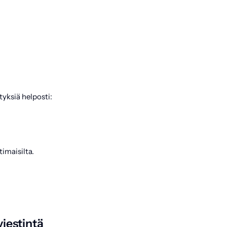
yksiä helposti:
imaisilta.
iestintä