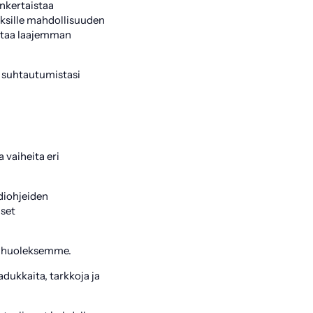
nkertaistaa
yksille mahdollisuuden
ittaa laajemman
 suhtautumistasi
 vaiheita eri
ndiohjeiden
iset
n huoleksemme.
dukkaita, tarkkoja ja