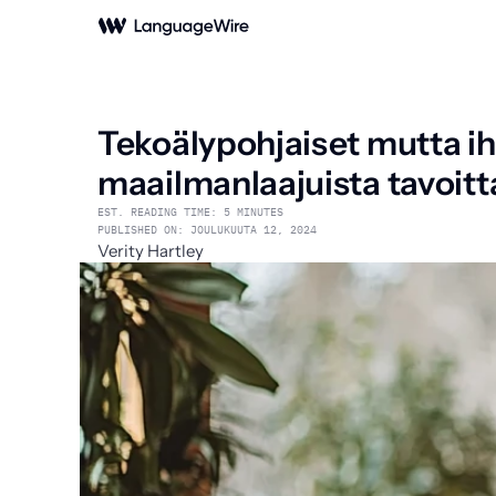
Tekoälypohjaiset mutta ih
maailmanlaajuista tavoitt
EST. READING TIME: 5 MINUTES
PUBLISHED ON: JOULUKUUTA 12, 2024
Verity Hartley