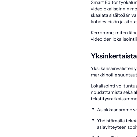
Smart Editor työkalum
videolokalisoinnin mo
skaalata sisältöään va
kohdeyleisön ja sitout
Kerromme, miten lähe
videoiden lokalisointii
Yksinkertaist
Yksi kansainvälisten 
markkinoille suuntautu
Lokalisointi voi tuntua
noudattamista sekä a
tekstitysratkaisumme
Asiakkaanamme voi
Yhdistämällä tekoä
asiayhteyteen sopiv