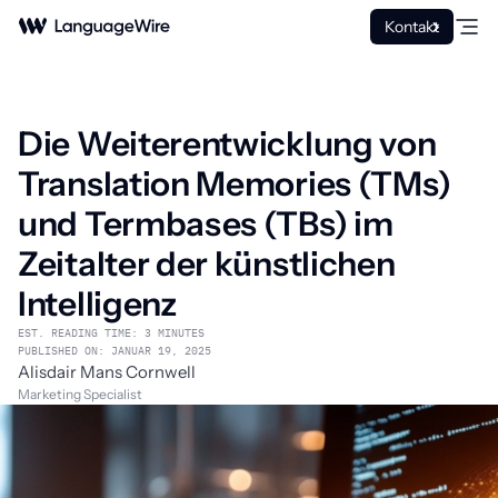
Kontakt
Die Weiterentwicklung von
Translation Memories (TMs)
und Termbases (TBs) im
Zeitalter der künstlichen
Intelligenz
EST. READING TIME: 3 MINUTES
PUBLISHED ON: JANUAR 19, 2025
Alisdair Mans Cornwell
Marketing Specialist