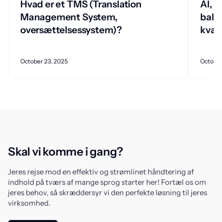
Hvad er et TMS (Translation
AI, 
Management System,
bala
oversættelsessystem)?
kvali
October 23, 2025
October
Skal vi komme i gang?
Jeres rejse mod en effektiv og strømlinet håndtering af
indhold på tværs af mange sprog starter her! Fortæl os om
jeres behov, så skræddersyr vi den perfekte løsning til jeres
virksomhed.