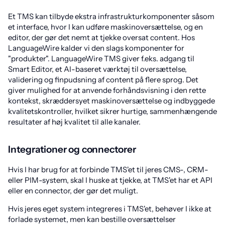
Et TMS kan tilbyde ekstra infrastrukturkomponenter såsom
et interface, hvor I kan udføre maskinoversættelse, og en
editor, der gør det nemt at tjekke oversat content. Hos
LanguageWire kalder vi den slags komponenter for
"produkter". LanguageWire TMS giver f.eks. adgang til
Smart Editor, et AI-baseret værktøj til oversættelse,
validering og finpudsning af content på flere sprog. Det
giver mulighed for at anvende forhåndsvisning i den rette
kontekst, skræddersyet maskinoversættelse og indbyggede
kvalitetskontroller, hvilket sikrer hurtige, sammenhængende
resultater af høj kvalitet til alle kanaler.
Integrationer og connectorer
Hvis I har brug for at forbinde TMS'et til jeres CMS-, CRM-
eller PIM-system, skal I huske at tjekke, at TMS'et har et API
eller en connector, der gør det muligt.
Hvis jeres eget system integreres i TMS'et, behøver I ikke at
forlade systemet, men kan bestille oversættelser