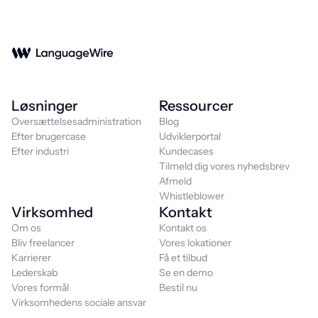
Løsninger
Ressourcer
Oversættelsesadministration
Blog
Efter brugercase
Udviklerportal
Efter industri
Kundecases
Tilmeld dig vores nyhedsbrev
Afmeld
Whistleblower
Virksomhed
Kontakt
Om os
Kontakt os
Bliv freelancer
Vores lokationer
Karrierer
Få et tilbud
Lederskab
Se en demo
Vores formål
Bestil nu
Virksomhedens sociale ansvar