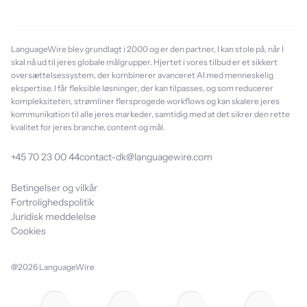
LanguageWire blev grundlagt i 2000 og er den partner, I kan stole på, når I
skal nå ud til jeres globale målgrupper. Hjertet i vores tilbud er et sikkert
oversættelsessystem, der kombinerer avanceret AI med menneskelig
ekspertise. I får fleksible løsninger, der kan tilpasses, og som reducerer
kompleksiteten, strømliner flersprogede workflows og kan skalere jeres
kommunikation til alle jeres markeder, samtidig med at det sikrer den rette
kvalitet for jeres branche, content og mål.
+45 70 23 00 44
contact-dk@languagewire.com
Betingelser og vilkår
Fortrolighedspolitik
Juridisk meddelelse
Cookies
@2026 LanguageWire