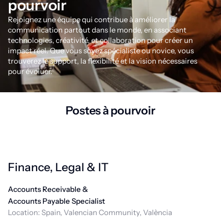
pourvoir
Rejoignez une équipe qui contribue à améliorer la
communication partout dans le monde, en associant
technologies, créativité, et collaboration pour créer un
impact réel. Que vous soyez spécialiste ou novice, vous
trouverez le support, la flexibilité et la vision nécessaires
pour évoluer.
Postes à pourvoir
Finance, Legal & IT
Accounts Receivable &
Accounts Payable Specialist
Location:
Spain, Valencian Community, València