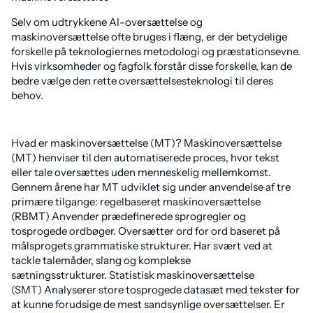
Selv om udtrykkene AI-oversættelse og
maskinoversættelse ofte bruges i flæng, er der betydelige
forskelle på teknologiernes metodologi og præstationsevne.
Hvis virksomheder og fagfolk forstår disse forskelle, kan de
bedre vælge den rette oversættelsesteknologi til deres
behov.
Hvad er maskinoversættelse (MT)? Maskinoversættelse
(MT) henviser til den automatiserede proces, hvor tekst
eller tale oversættes uden menneskelig mellemkomst.
Gennem årene har MT udviklet sig under anvendelse af tre
primære tilgange: regelbaseret maskinoversættelse
(RBMT) Anvender prædefinerede sprogregler og
tosprogede ordbøger. Oversætter ord for ord baseret på
målsprogets grammatiske strukturer. Har svært ved at
tackle talemåder, slang og komplekse
sætningsstrukturer. Statistisk maskinoversættelse
(SMT) Analyserer store tosprogede datasæt med tekster for
at kunne forudsige de mest sandsynlige oversættelser. Er