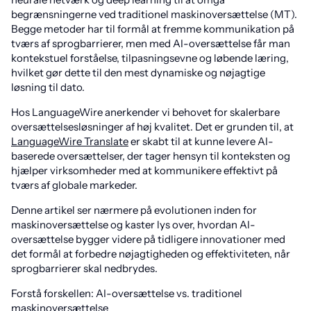
begrænsningerne ved traditionel maskinoversættelse (MT).
Begge metoder har til formål at fremme kommunikation på
tværs af sprogbarrierer, men med AI-oversættelse får man
kontekstuel forståelse, tilpasningsevne og løbende læring,
hvilket gør dette til den mest dynamiske og nøjagtige
løsning til dato.
Hos LanguageWire anerkender vi behovet for skalerbare
oversættelsesløsninger af høj kvalitet. Det er grunden til, at
LanguageWire Translate
er skabt til at kunne levere AI-
baserede oversættelser, der tager hensyn til konteksten og
hjælper virksomheder med at kommunikere effektivt på
tværs af globale markeder.
Denne artikel ser nærmere på evolutionen inden for
maskinoversættelse og kaster lys over, hvordan AI-
oversættelse bygger videre på tidligere innovationer med
det formål at forbedre nøjagtigheden og effektiviteten, når
sprogbarrierer skal nedbrydes.
Forstå forskellen: AI-oversættelse vs. traditionel
maskinoversættelse