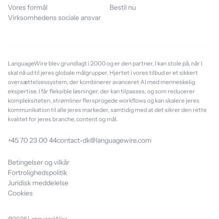
Vores formål
Bestil nu
Virksomhedens sociale ansvar
LanguageWire blev grundlagt i 2000 og er den partner, I kan stole på, når I
skal nå ud til jeres globale målgrupper. Hjertet i vores tilbud er et sikkert
oversættelsessystem, der kombinerer avanceret AI med menneskelig
ekspertise. I får fleksible løsninger, der kan tilpasses, og som reducerer
kompleksiteten, strømliner flersprogede workflows og kan skalere jeres
kommunikation til alle jeres markeder, samtidig med at det sikrer den rette
kvalitet for jeres branche, content og mål.
+45 70 23 00 44
contact-dk@languagewire.com
Betingelser og vilkår
Fortrolighedspolitik
Juridisk meddelelse
Cookies
@2026 LanguageWire