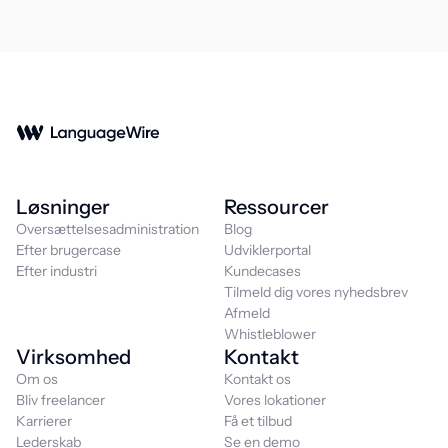
Løsninger
Ressourcer
Oversættelsesadministration
Blog
Efter brugercase
Udviklerportal
Efter industri
Kundecases
Tilmeld dig vores nyhedsbrev
Afmeld
Whistleblower
Virksomhed
Kontakt
Om os
Kontakt os
Bliv freelancer
Vores lokationer
Karrierer
Få et tilbud
Lederskab
Se en demo