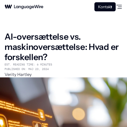
Kontakt
AI-oversættelse vs.
maskinoversættelse: Hvad er
forskellen?
EST. READING TIME: 6 MINUTES
PUBLISHED ON: MAJ 23, 2024
Verity Hartley