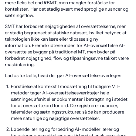
mere fleksibel end RBMT, men mangler forståelse for
konteksten. Har det stadig svært med sproglige nuancer og
sætningsflow.
SMT har forbedret nøjagtigheden af oversættelserne, men
er stadig begrænset af statiske datasæt, hvilket betyder, at
teknologien ikke kan lære eller tilpasse sig ny
information. Fremskridtene inden for AI-oversættelse AI-
oversættelse bygger på traditionel MT, men byder på
forbedret nøjagtighed, flow og tilpasningsevne takket være
maskinlæring.
Lad os fortælle, hvad der gør AI-oversættelse overlegen:
Forståelse af kontekst I modsætning til tidligere MT-
metoder tager AI-oversættelsesværktøjer hele
sætninger, afsnit eller dokumenter i betragtning i stedet
for at oversætte ord for ord. De registrerer nuancer,
talemåder og sætningsstrukturer, så de kan producere
mere naturlige og nøjagtige oversættelser.
Løbende læring og forbedring AI-modeller lærer og
finjusterer oversættelser over tid ved at analysere store