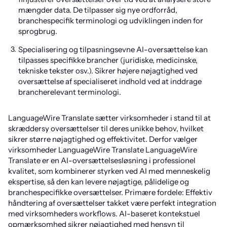
mængder data. De tilpasser sig nye ordforråd,
branchespecifik terminologi og udviklingen inden for
sprogbrug.
Specialisering og tilpasningsevne AI-oversættelse kan
tilpasses specifikke brancher (juridiske, medicinske,
tekniske tekster osv.). Sikrer højere nøjagtighed ved
oversættelse af specialiseret indhold ved at inddrage
brancherelevant terminologi.
LanguageWire Translate sætter virksomheder i stand til at
skræddersy oversættelser til deres unikke behov, hvilket
sikrer større nøjagtighed og effektivitet. Derfor vælger
virksomheder LanguageWire Translate LanguageWire
Translate er en AI-oversættelsesløsning i professionel
kvalitet, som kombinerer styrken ved AI med menneskelig
ekspertise, så den kan levere nøjagtige, pålidelige og
branchespecifikke oversættelser. Primære fordele: Effektiv
håndtering af oversættelser takket være perfekt integration
med virksomheders workflows. AI-baseret kontekstuel
opmærksomhed sikrer nøjagtighed med hensyn til