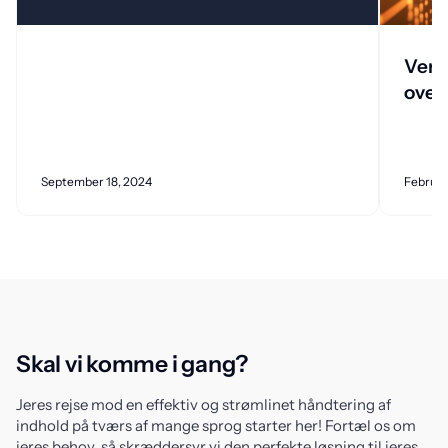
Verd
over
September 18, 2024
Februar
Skal vi komme i gang?
Jeres rejse mod en effektiv og strømlinet håndtering af
indhold på tværs af mange sprog starter her! Fortæl os om
jeres behov, så skræddersyr vi den perfekte løsning til jeres