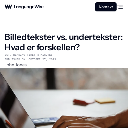
Kontakt
Billedtekster vs. undertekster:
Hvad er forskellen?
EST. READING TIME: 4 MINUTES
PUBLISHED ON: OKTOBER 27, 2023
John Jones