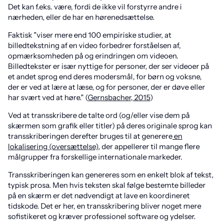
Det kan f.eks. være, fordi de ikke vil forstyrre andre i
nærheden, eller de har en hørenedsættelse.
Faktisk "viser mere end 100 empiriske studier, at
billedtekstning af en video forbedrer forståelsen af,
opmærksomheden på og erindringen om videoen.
Billedtekster er især nyttige for personer, der ser videoer på
et andet sprog end deres modersmål, for børn og voksne,
der er ved at lære at læse, og for personer, der er døve eller
har svært ved at høre." (
Gernsbacher, 2015
)
Ved at transskribere de talte ord (og/eller vise dem på
skærmen som grafik eller titler) på deres originale sprog kan
transskriberingen derefter bruges til at generere
en
lokalisering (oversættelse)
, der appellerer til mange flere
målgrupper fra forskellige internationale markeder.
Transskriberingen kan genereres som en enkelt blok af tekst,
typisk prosa. Men hvis teksten skal følge bestemte billeder
på en skærm er det nødvendigt at lave en koordineret
tidskode. Det er her, en transskribering bliver noget mere
sofistikeret og kræver professionel software og ydelser.