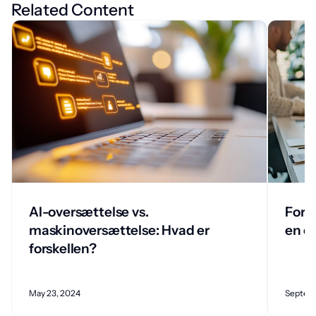
Related Content
AI-oversættelse vs.
Fors
maskinoversættelse: Hvad er
en o
forskellen?
May 23, 2024
Septemb