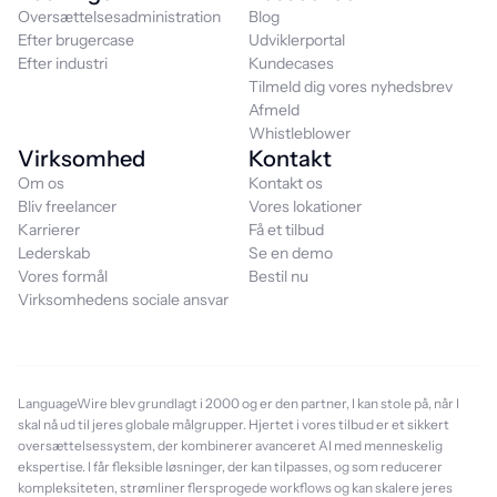
Oversættelsesadministration
Blog
Efter brugercase
Udviklerportal
Efter industri
Kundecases
Tilmeld dig vores nyhedsbrev
Afmeld
Whistleblower
Virksomhed
Kontakt
Om os
Kontakt os
Bliv freelancer
Vores lokationer
Karrierer
Få et tilbud
Lederskab
Se en demo
Vores formål
Bestil nu
Virksomhedens sociale ansvar
LanguageWire blev grundlagt i 2000 og er den partner, I kan stole på, når I
skal nå ud til jeres globale målgrupper. Hjertet i vores tilbud er et sikkert
oversættelsessystem, der kombinerer avanceret AI med menneskelig
ekspertise. I får fleksible løsninger, der kan tilpasses, og som reducerer
kompleksiteten, strømliner flersprogede workflows og kan skalere jeres