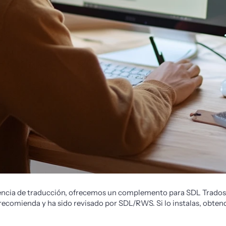
encia de traducción, ofrecemos un complemento para SDL Trados 
recomienda y ha sido revisado por SDL/RWS. Si lo instalas, obtendr