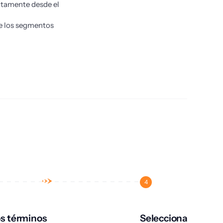
ctamente desde el
de los segmentos
4
os términos
Selecciona la versi