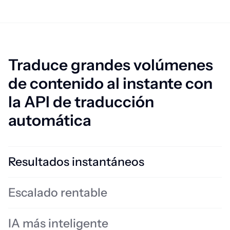
Traduce grandes volúmenes
de contenido al instante con
la API de traducción
automática
Resultados instantáneos
Traduce textos y documentos en cuestión de segundos, lo cual es
Escalado rentable
perfecto para contenido muy cambiante y toma de decisiones
rápida.
Guías prácticas
IA más inteligente