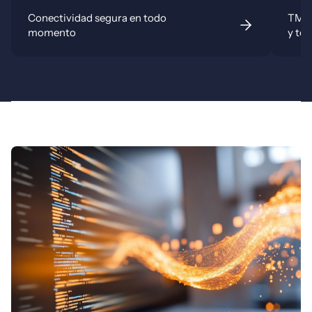
Conectividad segura en todo
TMS 
momento
y tol