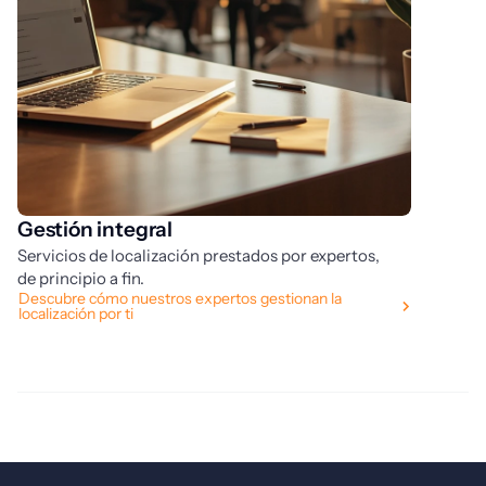
Gestión integral
F
Servicios de localización prestados por expertos,
Ma
de principio a fin.
in
Descubre cómo nuestros expertos gestionan la
De
localización por ti
co