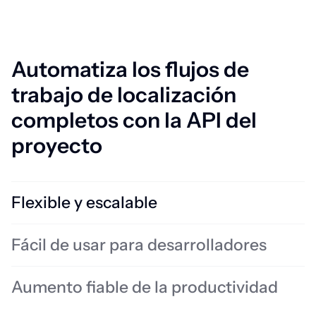
Automatiza los flujos de
trabajo de localización
completos con la API del
proyecto
Flexible y escalable
Gestiona proyectos multilingües de alto tráfico y flujos de trabajo
Fácil de usar para desarrolladores
complejos con estabilidad de nivel empresarial.
Preguntas más frecuentes
Aumento fiable de la productividad