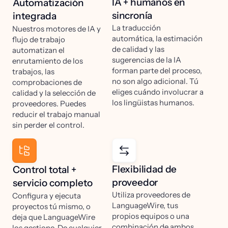
IA + humanos en
Automatización
sincronía
integrada
La traducción
Nuestros motores de IA y
automática, la estimación
flujo de trabajo
de calidad y las
automatizan el
sugerencias de la IA
enrutamiento de los
forman parte del proceso,
trabajos, las
no son algo adicional. Tú
comprobaciones de
eliges cuándo involucrar a
calidad y la selección de
los lingüistas humanos.
proveedores. Puedes
reducir el trabajo manual
sin perder el control.
Flexibilidad de
Control total +
proveedor
servicio completo
Utiliza proveedores de
Configura y ejecuta
LanguageWire, tus
proyectos tú mismo, o
propios equipos o una
deja que LanguageWire
combinación de ambos.
los gestione. De cualquier