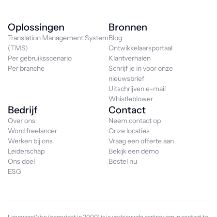
Oplossingen
Bronnen
Translation Management System
Blog
(TMS)
Ontwikkelaarsportaal
Per gebruiksscenario
Klantverhalen
Per branche
Schrijf je in voor onze
nieuwsbrief
Uitschrijven e-mail
Whistleblower
Bedrijf
Contact
Over ons
Neem contact op
Word freelancer
Onze locaties
Werken bij ons
Vraag een offerte aan
Leiderschap
Bekijk een demo
Ons doel
Bestel nu
ESG
LanguageWire (opgericht in 2000) is je vertrouwde partner om in contact te