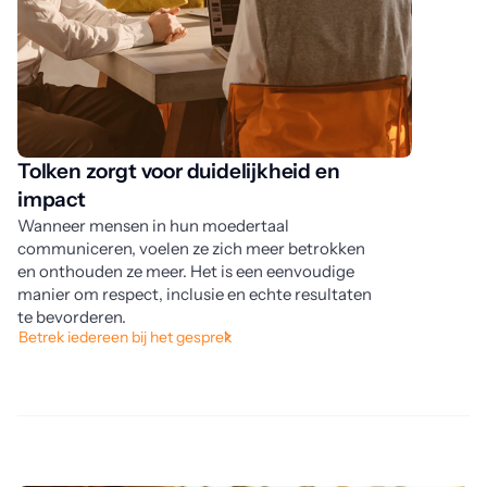
Tolken zorgt voor duidelijkheid en
J
impact
La
ge
Wanneer mensen in hun moedertaal
ta
communiceren, voelen ze zich meer betrokken
op
en onthouden ze meer. Het is een eenvoudige
Sc
manier om respect, inclusie en echte resultaten
te bevorderen.
Betrek iedereen bij het gesprek