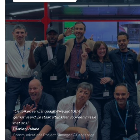
"De tolken van LanguageWire zijn 100%
gemotiveerd. Ze staan altijd klaar voor een missie
met ons."
Damien Valade
Communications Project Manager, Arianespace