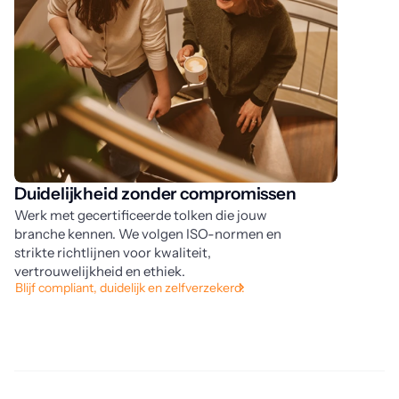
Duidelijkheid zonder compromissen
O
Werk met gecertificeerde tolken die jouw
Va
branche kennen. We volgen ISO-normen en
co
strikte richtlijnen voor kwaliteit,
ti
vertrouwelijkheid en ethiek.
hy
Blijf compliant, duidelijk en zelfverzekerd.
be
La