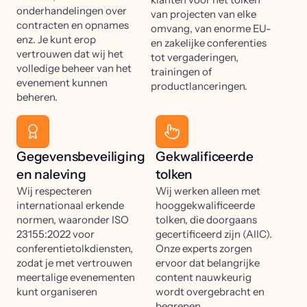
onderhandelingen over
van projecten van elke
contracten en opnames
omvang, van enorme EU-
enz. Je kunt erop
en zakelijke conferenties
vertrouwen dat wij het
tot vergaderingen,
volledige beheer van het
trainingen of
evenement kunnen
productlanceringen.
beheren.
Gegevensbeveiliging
Gekwalificeerde
en naleving
tolken
Wij respecteren
Wij werken alleen met
internationaal erkende
hooggekwalificeerde
normen, waaronder ISO
tolken, die doorgaans
23155:2022 voor
gecertificeerd zijn (AIIC).
conferentietolkdiensten,
Onze experts zorgen
zodat je met vertrouwen
ervoor dat belangrijke
meertalige evenementen
content nauwkeurig
kunt organiseren
wordt overgebracht en
begrepen.