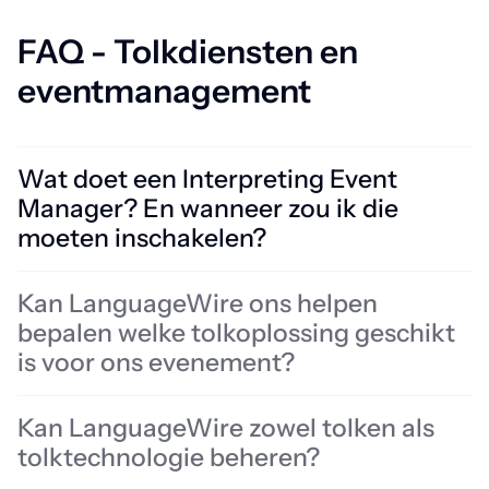
FAQ - Tolkdiensten en
eventmanagement
Wat doet een Interpreting Event
Manager? En wanneer zou ik die
moeten inschakelen?
Een Interpreting Event Manager coördineert alle aspecten van de
Kan LanguageWire ons helpen
uitvoering van meertalige evenementen. Dit omvat: de
bepalen welke tolkoplossing geschikt
taalvereisten plannen, tolken boeken, planningen coördineren,
briefingmaterialen beheren, tolktechnologie regelen,
is voor ons evenement?
samenwerken met technische partners en zorgen voor een
soepele dienstverlening vóór, tijdens en na het evenement. Een
Kan LanguageWire zowel tolken als
Interpreting Event Manager inschakelen voor de planningsfase
helpt om de taalvereisten, technische behoeften en mogelijke
tolktechnologie beheren?
uitdagingen te identificeren voordat deze de tijdlijn of het budget