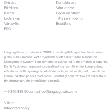
Om oss
Kontakta oss
Bli frilans
Våra kontor
Karriär
Begär en offert
Ledarskap
Titta på en demo
Vårt syfte
Beställ nu
ESG
LanguageWire grundades år 2000 och är din pålitliga partner för att nå en
global publik. Kärnan i vårt erbjudande är ett säkert TMS (Translation
Management System) som kombinerar avancerad AI med mänsklig expertis.
Du får flexibla och anpassningsbara lösningar som förenklar komplexitet,
effektiviserar flerspråkiga arbetsflöden och gör det möjligt att utveckla din
kommunikation på flera marknader – samtidigt som rätt kvalitet säkerställs
för din bransch, ditt innehåll och dina mål.
+46 340 839 50
contact-se@languagewire.com
Villkor
Integritetspolicy