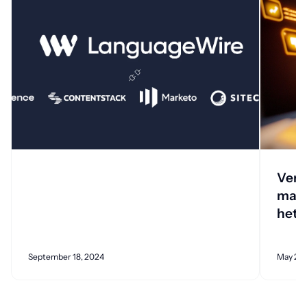
Vert
machi
hetz
September 18, 2024
May 23,