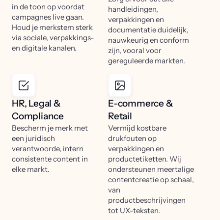
in de toon op voordat
handleidingen,
campagnes live gaan.
verpakkingen en
Houd je merkstem sterk
documentatie duidelijk,
via sociale, verpakkings-
nauwkeurig en conform
en digitale kanalen.
zijn, vooral voor
gereguleerde markten.
HR, Legal &
E-commerce &
Compliance
Retail
Bescherm je merk met
Vermijd kostbare
een juridisch
drukfouten op
verantwoorde, intern
verpakkingen en
consistente content in
productetiketten. Wij
elke markt.
ondersteunen meertalige
contentcreatie op schaal,
van
productbeschrijvingen
tot UX-teksten.