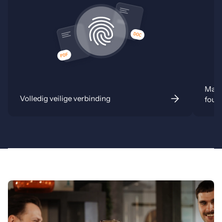
Maxi
Volledig veilige verbinding
fout