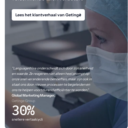
Lees het klantverhaal van Getinge
"LanguageWire onderscheidt zich door zijn snelheid
en waarde. Ze reageren niet alleen heel prompt op
onze snel veranderende behoeften, maar zijn ook in
staat ons door nieuwe processen te begeleiden en
ons te helpen voortdurend efficiënter te worden."
Global Marketing Manager,
Getinge Group
30%
snellere vertaalcycli