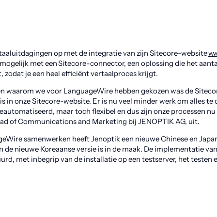
rtaaluitdagingen op met de integratie van zijn Sitecore-website
ww
mogelijk met een Sitecore-connector, een oplossing die het aant
, zodat je een heel efficiënt vertaalproces krijgt.
den waarom we voor LanguageWire hebben gekozen was de Sitecor
is in onze Sitecore-website. Er is nu veel minder werk om alles te
eautomatiseerd, maar toch flexibel en dus zijn onze processen nu ve
ead of Communications and Marketing bij JENOPTIK AG, uit.
eWire samenwerken heeft Jenoptik een nieuwe Chinese en Japan
n de nieuwe Koreaanse versie is in de maak. De implementatie va
, met inbegrip van de installatie op een testserver, het testen en