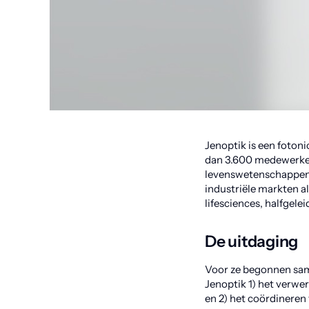
Jenoptik is een fotoni
dan 3.600 medewerkers
levenswetenschappen, 
industriële markten a
lifesciences, halfgele
De uitdaging
Voor ze begonnen sa
Jenoptik 1) het verwe
en 2) het coördineren