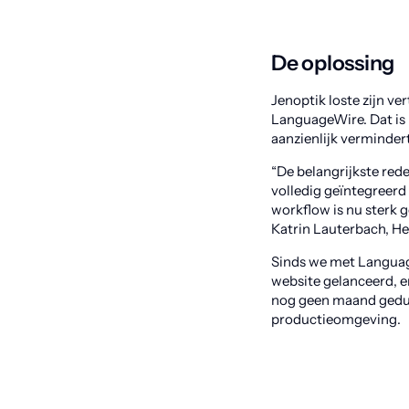
De oplossing
Jenoptik loste zijn ve
LanguageWire. Dat is 
aanzienlijk vermindert
“De belangrijkste re
volledig geïntegreerd 
workflow is nu sterk g
Katrin Lauterbach, H
Sinds we met Languag
website gelanceerd, e
nog geen maand geduurd
productieomgeving.