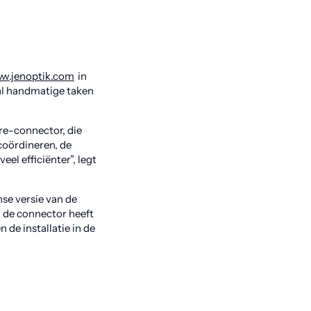
w.jenoptik.com
in
al handmatige taken
e-connector, die
 coördineren, de
el efficiënter”, legt
se versie van de
n de connector heeft
 de installatie in de