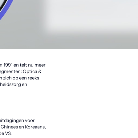
in 1991 en telt nu meer
 segmenten: Optica &
n zich op een reeks
dheidszorg en
itdagingen voor
s Chinees en Koreaans,
de VS.