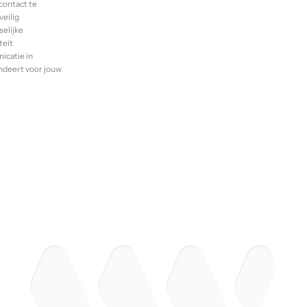
contact te
veilig
elijke
teit
icatie in
andeert voor jouw