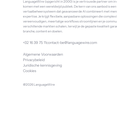
LanguageWire (opgericht in 2000) is je vertrouwde partner om in 
komen met een wereldwijd publiek. De kern van ons aanbod is een 
vertaalbeheersysteem dat geavanceerde AI combineert met mens
expertise. Je krijgt flexibele, aanpasbare oplossingen die complexi
vereenvoudigen, meertalige workflows stroomlijnen en je commun
verschillende markten schalen, terwijl je de gepaste kwaliteit gar
branche, content en doelen.
+32 16 39 75 11
contact-be@languagewire.com
Algemene Voorwaarden
Privacybeleid
Juridische kennisgeving
Cookies
@2026 LanguageWire