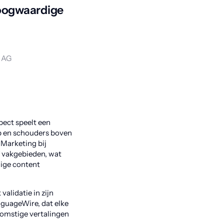
hoogwaardige
K AG
pect speelt een
p en schouders boven
 Marketing bij
f vakgebieden, wat
ige content
alidatie in zijn
nguageWire, dat elke
komstige vertalingen