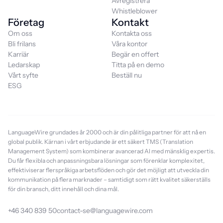
Avregistrera
Whistleblower
Företag
Kontakt
Om oss
Kontakta oss
Bli frilans
Våra kontor
Karriär
Begär en offert
Ledarskap
Titta på en demo
Vårt syfte
Beställ nu
ESG
LanguageWire grundades år 2000 och är din pålitliga partner för att nå en
global publik. Kärnan i vårt erbjudande är ett säkert TMS (Translation
Management System) som kombinerar avancerad AI med mänsklig expertis.
Du får flexibla och anpassningsbara lösningar som förenklar komplexitet,
effektiviserar flerspråkiga arbetsflöden och gör det möjligt att utveckla din
kommunikation på flera marknader – samtidigt som rätt kvalitet säkerställs
för din bransch, ditt innehåll och dina mål.
+46 340 839 50
contact-se@languagewire.com