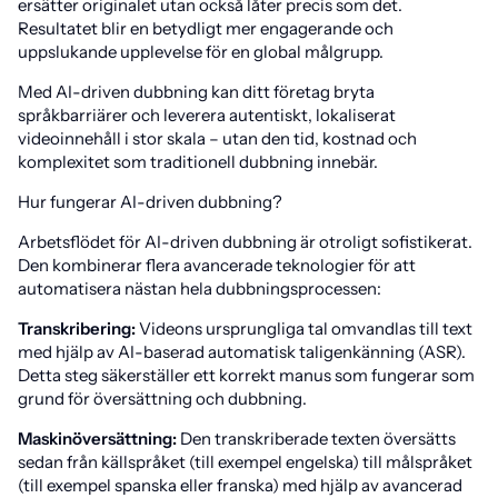
ersätter originalet utan också låter precis som det.
Resultatet blir en betydligt mer engagerande och
uppslukande upplevelse för en global målgrupp.
Med AI-driven dubbning kan ditt företag bryta
språkbarriärer och leverera autentiskt, lokaliserat
videoinnehåll i stor skala – utan den tid, kostnad och
komplexitet som traditionell dubbning innebär.
Hur fungerar AI-driven dubbning?
Arbetsflödet för AI-driven dubbning är otroligt sofistikerat.
Den kombinerar flera avancerade teknologier för att
automatisera nästan hela dubbningsprocessen:
Transkribering:
Videons ursprungliga tal omvandlas till text
med hjälp av AI-baserad automatisk taligenkänning (ASR).
Detta steg säkerställer ett korrekt manus som fungerar som
grund för översättning och dubbning.
Maskinöversättning:
Den transkriberade texten översätts
sedan från källspråket (till exempel engelska) till målspråket
(till exempel spanska eller franska) med hjälp av avancerad