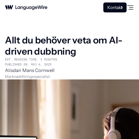
Kontakt
Allt du behöver veta om AI-
driven dubbning
EST. READING TIME: 3 MINUTES
PUBLISHED ON: MAJ 4, 2025
Alisdair Mans Cornwell
Marknadsföringsspecialist