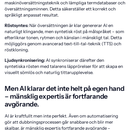
maskinöversättningsteknik och lämpliga termdatabaser och
översättningsminnen. Detta säkerställer ett korrekt och
språkligt anpassat resultat.
Röstsyntes:
När översättningen är klar genererar AI en
naturligt klingande, men syntetisk röst på målspråket – som
efterliknar tonen, rytmen och känslan i mänskligt tal. Detta
möjliggörs genom avancerad text-till-tal-teknik (TTS) och
röstkloning.
Ljudsynkronisering:
AI synkroniserar därefter den
syntetiska rösten med talarens läpprörelser för att skapa en
visuellt sömlös och naturlig tittarupplevelse.
Men AI klarar det inte helt på egen hand
– mänsklig expertis är fortfarande
avgörande.
AI är kraftfullt men inte perfekt. Även om automatisering
gör att dubbningsprocessen går snabbare och blir mer
skalbar, är mänsklig expertis fortfarande avgörande –